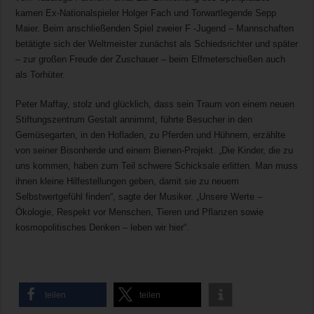
kamen Ex-Nationalspieler Holger Fach und Torwartlegende Sepp
Maier. Beim anschließenden Spiel zweier F -Jugend – Mannschaften
betätigte sich der Weltmeister zunächst als Schiedsrichter und später
– zur großen Freude der Zuschauer – beim Elfmeterschießen auch
als Torhüter.
Peter Maffay, stolz und glücklich, dass sein Traum von einem neuen
Stiftungszentrum Gestalt annimmt, führte Besucher in den
Gemüsegarten, in den Hofladen, zu Pferden und Hühnern, erzählte
von seiner Bisonherde und einem Bienen-Projekt. „Die Kinder, die zu
uns kommen, haben zum Teil schwere Schicksale erlitten. Man muss
ihnen kleine Hilfestellungen geben, damit sie zu neuem
Selbstwertgefühl finden“, sagte der Musiker. „Unsere Werte –
Ökologie, Respekt vor Menschen, Tieren und Pflanzen sowie
kosmopolitisches Denken – leben wir hier“.
teilen
teilen