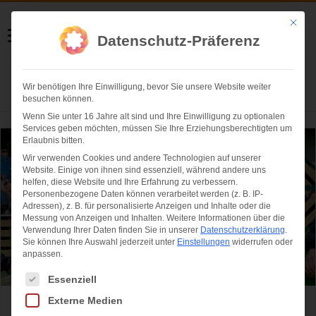
Helmut Swoboda
Mit die
Datenschutz-Präferenz
Fotografie
Wir benötigen Ihre Einwilligung, bevor Sie unsere Website weiter
Herzlich willkommen
besuchen können.
Wenn Sie unter 16 Jahre alt sind und Ihre Einwilligung zu optionalen
Services geben möchten, müssen Sie Ihre Erziehungsberechtigten um
Erlaubnis bitten.
Wir verwenden Cookies und andere Technologien auf unserer
Website. Einige von ihnen sind essenziell, während andere uns
helfen, diese Website und Ihre Erfahrung zu verbessern.
Personenbezogene Daten können verarbeitet werden (z. B. IP-
Adressen), z. B. für personalisierte Anzeigen und Inhalte oder die
Messung von Anzeigen und Inhalten.
Weitere Informationen über die
Verwendung Ihrer Daten finden Sie in unserer
Datenschutzerklärung
.
Sie können Ihre Auswahl jederzeit unter
Einstellungen
widerrufen oder
anpassen.
Es folgt eine Liste der Service-Gruppen, für die eine Einwilligung ertei
Essenziell
Externe Medien
Peter Maffay Stiftung: Ein Platz für Kinder