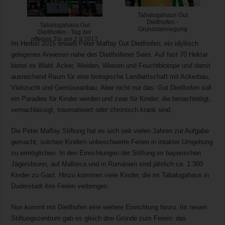
Tabalugahaus Gut
Dietlhofen -
Tabalugahaus Gut
Grundsteinlegung
Dietlhofen - Tag der
offenen Tür am 2.9.2017
Im Herbst 2015 erwarb Peter Maffay Gut Dietlhofen, ein idyllisch
gelegenes Anwesen nahe des Dietlhofener Sees. Auf fast 70 Hektar
bietet es Wald, Acker, Weiden, Wiesen und Feuchtbiotope und damit
ausreichend Raum für eine biologische Landwirtschaft mit Ackerbau,
Viehzucht und Gemüseanbau. Aber nicht nur das: Gut Dietlhofen soll
ein Paradies für Kinder werden und zwar für Kinder, die benachteiligt,
vernachlässigt, traumatisiert oder chronisch krank sind.
Die Peter Maffay Stiftung hat es sich seit vielen Jahren zur Aufgabe
gemacht, solchen Kindern unbeschwerte Ferien in intakter Umgebung
zu ermöglichen. In den Einrichtungen der Stiftung im bayerischen
Jägersbrunn, auf Mallorca und in Rumänien sind jährlich ca. 1.300
Kinder zu Gast. Hinzu kommen viele Kinder, die im Tabalugahaus in
Duderstadt ihre Ferien verbringen.
Nun kommt mit Dietlhofen eine weitere Einrichtung hinzu. Im neuen
Stiftungszentrum gab es gleich drei Gründe zum Feiern: das