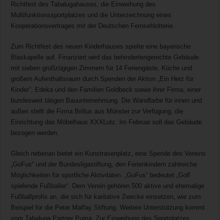
Richtfest des Tabalugahauses, die Einweihung des
Multifunktionssportplatzes und die Unterzeichnung eines
Kooperationsvertrages mit der Deutschen Fernsehlotterie.
Zum Richtfest des neuen Kinderhauses spielte eine bayerische
Blaskapelle auf. Finanziert wird das behindertengerechte Gebäude
mit sieben großzügigen Zimmern für 14 Feriengäste, Küche und
großem Aufenthaltsraum durch Spenden der Aktion „Ein Herz für
Kinder“, Edeka und den Familien Goldbeck sowie ihrer Firma, einer
bundesweit tätigen Bauunternehmung. Die Wandfarbe für innen und
außen stellt die Firma Brillux aus Münster zur Verfügung, die
Einrichtung das Möbelhaus XXXLutz. Im Februar soll das Gebäude
bezogen werden.
Gleich nebenan bietet ein Kunstrasenplatz, eine Spende des Vereins
„GoFus“ und der Bundesligastiftung, den Ferienkindern zahlreiche
Möglichkeiten für sportliche Aktivitäten. „GoFus“ bedeutet „Golf
spielende Fußballer“. Dem Verein gehören 500 aktive und ehemalige
Fußballprofis an, die sich für karitative Zwecke einsetzen, wie zum
Beispiel für die Peter Maffay Stiftung. Weitere Unterstützung kommt
vom Tabaluga Partner Puma. Zur Einweihung des Sportplatzes