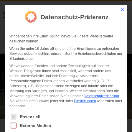
Helmut Swoboda
Mit die
Datenschutz-Präferenz
Fotografie
Wir benötigen Ihre Einwilligung, bevor Sie unsere Website weiter
Herzlich willkommen
besuchen können.
Wenn Sie unter 16 Jahre alt sind und Ihre Einwilligung zu optionalen
Services geben möchten, müssen Sie Ihre Erziehungsberechtigten um
Erlaubnis bitten.
Wir verwenden Cookies und andere Technologien auf unserer
Website. Einige von ihnen sind essenziell, während andere uns
helfen, diese Website und Ihre Erfahrung zu verbessern.
Personenbezogene Daten können verarbeitet werden (z. B. IP-
Adressen), z. B. für personalisierte Anzeigen und Inhalte oder die
Messung von Anzeigen und Inhalten.
Weitere Informationen über die
Verwendung Ihrer Daten finden Sie in unserer
Datenschutzerklärung
.
Sie können Ihre Auswahl jederzeit unter
Einstellungen
widerrufen oder
anpassen.
Es folgt eine Liste der Service-Gruppen, für die eine Einwilligung ertei
Essenziell
Externe Medien
Harlem Globetrotters