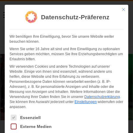
Helmut Swoboda
Mit die
Datenschutz-Präferenz
Fotografie
Wir benötigen Ihre Einwilligung, bevor Sie unsere Website weiter
Herzlich willkommen
besuchen können.
Wenn Sie unter 16 Jahre alt sind und Ihre Einwilligung zu optionalen
Services geben möchten, müssen Sie Ihre Erziehungsberechtigten um
Erlaubnis bitten.
Wir verwenden Cookies und andere Technologien auf unserer
Website. Einige von ihnen sind essenziell, während andere uns
helfen, diese Website und Ihre Erfahrung zu verbessern.
Personenbezogene Daten können verarbeitet werden (z. B. IP-
Adressen), z. B. für personalisierte Anzeigen und Inhalte oder die
Messung von Anzeigen und Inhalten.
Weitere Informationen über die
Verwendung Ihrer Daten finden Sie in unserer
Datenschutzerklärung
.
Sie können Ihre Auswahl jederzeit unter
Einstellungen
widerrufen oder
anpassen.
Es folgt eine Liste der Service-Gruppen, für die eine Einwilligung ertei
Essenziell
Externe Medien
Christopher Street Day 2024