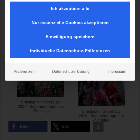
Ich akzeptiere alle
Nur essenzielle Cookies akzeptieren
Einwilligung speichern
Christopher Street Day
2024 - Pressekonferenz
Individuelle Datenschutz-Präferenzen
Christopher Street Day
2024 - Politparade
Präferenzen
Datenschutzerklärung
Impressum
Christopher Street Day
2024 - Buehnenprogramm
- Samstag
Christopher Street Day
2024 - Buehnenprogramm
- Sonntag
teilen
teilen