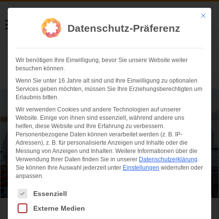
Helmut Swoboda
Mit die
Datenschutz-Präferenz
Fotografie
Wir benötigen Ihre Einwilligung, bevor Sie unsere Website weiter
Herzlich willkommen
besuchen können.
Wenn Sie unter 16 Jahre alt sind und Ihre Einwilligung zu optionalen
Services geben möchten, müssen Sie Ihre Erziehungsberechtigten um
Erlaubnis bitten.
Wir verwenden Cookies und andere Technologien auf unserer
Website. Einige von ihnen sind essenziell, während andere uns
helfen, diese Website und Ihre Erfahrung zu verbessern.
Personenbezogene Daten können verarbeitet werden (z. B. IP-
Adressen), z. B. für personalisierte Anzeigen und Inhalte oder die
Messung von Anzeigen und Inhalten.
Weitere Informationen über die
Verwendung Ihrer Daten finden Sie in unserer
Datenschutzerklärung
.
Sie können Ihre Auswahl jederzeit unter
Einstellungen
widerrufen oder
anpassen.
Es folgt eine Liste der Service-Gruppen, für die eine Einwilligung ertei
Essenziell
Externe Medien
Konzertfotos