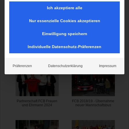
Ich akzeptiere alle
Nur essenzielle Cookies akzeptieren
Einwilligung speichern
Individuelle Datenschutz-Präferenzen
Fußball-3.Liga-2025-
FC Bayern München
SpVgg-Unterhaching-VfL-
Meisterschaftsfeiern
Osnabrück
Präferenzen
Datenschutzerklärung
Impressum
Partnerschaft FCB Frauen
FCB 2018/19 - Übernahme
und Ehrmann 2024
neuer Mannschaftsbus