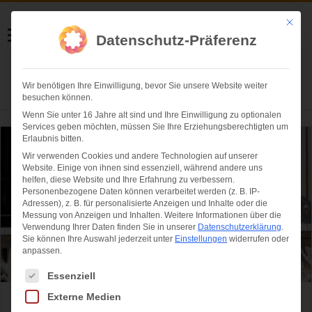
Helmut Swoboda
Mit die
Datenschutz-Präferenz
Fotografie
Wir benötigen Ihre Einwilligung, bevor Sie unsere Website weiter
Herzlich willkommen
besuchen können.
Wenn Sie unter 16 Jahre alt sind und Ihre Einwilligung zu optionalen
Services geben möchten, müssen Sie Ihre Erziehungsberechtigten um
Erlaubnis bitten.
Wir verwenden Cookies und andere Technologien auf unserer
Website. Einige von ihnen sind essenziell, während andere uns
helfen, diese Website und Ihre Erfahrung zu verbessern.
Personenbezogene Daten können verarbeitet werden (z. B. IP-
Adressen), z. B. für personalisierte Anzeigen und Inhalte oder die
Messung von Anzeigen und Inhalten.
Weitere Informationen über die
Verwendung Ihrer Daten finden Sie in unserer
Datenschutzerklärung
.
Sie können Ihre Auswahl jederzeit unter
Einstellungen
widerrufen oder
anpassen.
Es folgt eine Liste der Service-Gruppen, für die eine Einwilligung ertei
Essenziell
Externe Medien
Sportfotos – Fussball