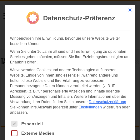
Helmut Swoboda
Mit die
Datenschutz-Präferenz
Fotografie
Wir benötigen Ihre Einwilligung, bevor Sie unsere Website weiter
Herzlich willkommen
besuchen können.
Wenn Sie unter 16 Jahre alt sind und Ihre Einwilligung zu optionalen
Services geben möchten, müssen Sie Ihre Erziehungsberechtigten um
Tag Archives:
2018/19
Erlaubnis bitten.
Wir verwenden Cookies und andere Technologien auf unserer
Website. Einige von ihnen sind essenziell, während andere uns
Leider nichts gefunden...
helfen, diese Website und Ihre Erfahrung zu verbessern.
Personenbezogene Daten können verarbeitet werden (z. B. IP-
Entschuldige bitte, aber der von Ihnen angeforderte Seite konnte
Adressen), z. B. für personalisierte Anzeigen und Inhalte oder die
nicht gefunden werden...
Messung von Anzeigen und Inhalten.
Weitere Informationen über die
Verwendung Ihrer Daten finden Sie in unserer
Datenschutzerklärung
.
Sie können Ihre Auswahl jederzeit unter
Einstellungen
widerrufen oder
anpassen.
Es folgt eine Liste der Service-Gruppen, für die eine Einwilligung ertei
Essenziell
Externe Medien