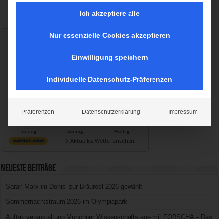
Ich akzeptiere alle
Nur essenzielle Cookies akzeptieren
Wetter München
Freitag, 07.08.2026
Einwilligung speichern
18 / 25°C
Leicht bewölkt
Individuelle Datenschutz-Präferenzen
Sa, 08.08.
So, 09.08.
Mo, 10.08.
Präferenzen
Datenschutzerklärung
Impressum
15 / 29°C
15 / 33°C
22 / 26°C
Sonnig
Sonnig
Wolkig
Aktuelles Wetter ansehen
Neueste Beiträge
Sarah Marx im Donisl zur Bräurosl 2026 gewählt
Sommernachtstraum 2026 im Olympiapark
Auftaktveranstaltung Münchner Wissenschaftstage mit FORSCHA – Das