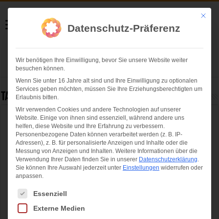
Helmut Swoboda
Mit die
Datenschutz-Präferenz
Fotografie
Wir benötigen Ihre Einwilligung, bevor Sie unsere Website weiter
Herzlich willkommen
besuchen können.
Wenn Sie unter 16 Jahre alt sind und Ihre Einwilligung zu optionalen
Services geben möchten, müssen Sie Ihre Erziehungsberechtigten um
Tag Archives:
50plus Messe München
Erlaubnis bitten.
Wir verwenden Cookies und andere Technologien auf unserer
Website. Einige von ihnen sind essenziell, während andere uns
„Die 66“ – Deutschlands größte 50plus
helfen, diese Website und Ihre Erfahrung zu verbessern.
Messe mit erfolgreicher Premiere am neuen
Personenbezogene Daten können verarbeitet werden (z. B. IP-
Adressen), z. B. für personalisierte Anzeigen und Inhalte oder die
Veranstaltungsort
Messung von Anzeigen und Inhalten.
Weitere Informationen über die
Verwendung Ihrer Daten finden Sie in unserer
Datenschutzerklärung
.
Sie können Ihre Auswahl jederzeit unter
Einstellungen
widerrufen oder
anpassen.
Es folgt eine Liste der Service-Gruppen, für die eine Einwilligung ertei
Essenziell
Externe Medien