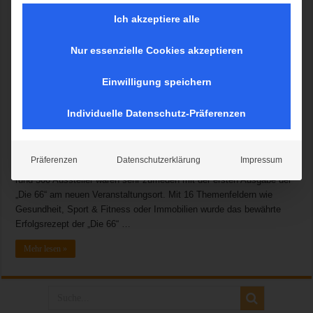
Ich akzeptiere alle
Nur essenzielle Cookies akzeptieren
Bestnoten von den Besuchern Sehr positive Resonanz von den
Einwilligung speichern
Ausstellern Neuer Bereich Kunst & Kultur punktet bei Debut Zum
ersten Mal in ihrer 13-jährigen Geschichte fand die „Die 66“ auf dem
Individuelle Datenschutz-Präferenzen
Gelände der Messe München in Riem statt und belegte dort die
Hallen A5 und A6. Dank des Flächenzuwachses konnte die Messe
insgesamt großzügiger gestaltet werden und den Bühnen,
Präferenzen
Datenschutzerklärung
Impressum
Vortragsräumen und Eventflächen mehr Raum gegeben werden. Die
rund 500 Aussteller waren sehr zufrieden mit der ersten Ausgabe der
„Die 66“ am neuen Veranstaltungsort. Mit 16 Themenfeldern wie
Gesundheit, Sport & Fitness oder Immobilien wurde das bewährte
Erfolgsrezept der „Die 66“ …
Mehr lesen »