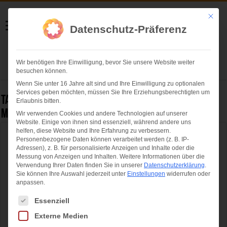
Helmut Swoboda
Mit die
Datenschutz-Präferenz
Fotografie
Wir benötigen Ihre Einwilligung, bevor Sie unsere Website weiter
Herzlich willkommen
besuchen können.
Wenn Sie unter 16 Jahre alt sind und Ihre Einwilligung zu optionalen
Services geben möchten, müssen Sie Ihre Erziehungsberechtigten um
Tag Archives:
800 Trachtenläufer starten in das
Erlaubnis bitten.
Münchner Marathonwochenende
Wir verwenden Cookies und andere Technologien auf unserer
Website. Einige von ihnen sind essenziell, während andere uns
helfen, diese Website und Ihre Erfahrung zu verbessern.
800 Trachtenläufer starten in das Münchner
Personenbezogene Daten können verarbeitet werden (z. B. IP-
Adressen), z. B. für personalisierte Anzeigen und Inhalte oder die
Marathonwochenende
Messung von Anzeigen und Inhalten.
Weitere Informationen über die
Verwendung Ihrer Daten finden Sie in unserer
Datenschutzerklärung
.
Sie können Ihre Auswahl jederzeit unter
Einstellungen
widerrufen oder
anpassen.
Es folgt eine Liste der Service-Gruppen, für die eine Einwilligung ertei
Essenziell
Externe Medien