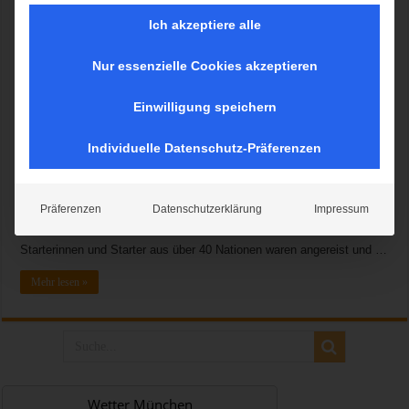
Ich akzeptiere alle
Nur essenzielle Cookies akzeptieren
Es war bis zuletzt ein Kopf-an-Kopf Rennen, aber am Ende hat es
Juliane Wurm geschafft und sie holte den ersten Boulder-
Einwilligung speichern
Weltmeistertitel für das deutsche Team. In einem spannenden Finale
zeigte sich die Starterin für den DAV Wuppertal in Topform. Erst am
Individuelle Datenschutz-Präferenzen
letzten letzten Boulder des Finales zog sie an der Amerikanerin Alex
Puccio vorbei. Jan Hojer (DAV Frankfurt am Main) zeigte ebenfalls
eine sensationelle Leistung und landete am Ende auf Platz drei hinter
Präferenzen
Datenschutzerklärung
Impressum
dem neuen Weltmeister Adam Ondra aus Tschechien und Jernej
Kruder aus Slowenien. Starkes internationales Starterfeld Rund 200
Starterinnen und Starter aus über 40 Nationen waren angereist und …
Mehr lesen »
Wetter München