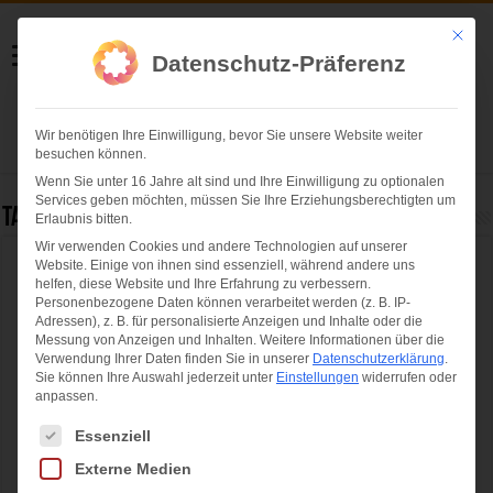
Helmut Swoboda
Mit die
Datenschutz-Präferenz
Fotografie
Wir benötigen Ihre Einwilligung, bevor Sie unsere Website weiter
Herzlich willkommen
besuchen können.
Wenn Sie unter 16 Jahre alt sind und Ihre Einwilligung zu optionalen
Services geben möchten, müssen Sie Ihre Erziehungsberechtigten um
Tag Archives:
Adam Ondra
Erlaubnis bitten.
Wir verwenden Cookies und andere Technologien auf unserer
Website. Einige von ihnen sind essenziell, während andere uns
IFSC Boulder-WM 2014: Juliane Wurm ist
helfen, diese Website und Ihre Erfahrung zu verbessern.
die neue Weltmeisterin im Bouldern
Personenbezogene Daten können verarbeitet werden (z. B. IP-
Adressen), z. B. für personalisierte Anzeigen und Inhalte oder die
Messung von Anzeigen und Inhalten.
Weitere Informationen über die
Verwendung Ihrer Daten finden Sie in unserer
Datenschutzerklärung
.
Sie können Ihre Auswahl jederzeit unter
Einstellungen
widerrufen oder
anpassen.
Es folgt eine Liste der Service-Gruppen, für die eine Einwilligung ertei
Essenziell
Externe Medien