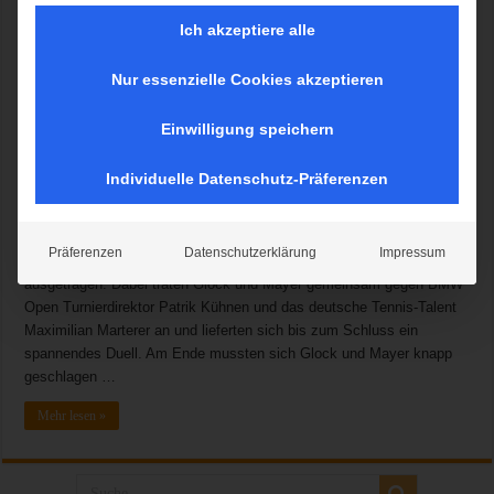
Ich akzeptiere alle
Nur essenzielle Cookies akzeptieren
München, 19.04.2017. Bereits zehn Tage vor dem Start der
Einwilligung speichern
diesjährigen BMW Open by FWU wurde der Flughafen München zum
Schauplatz eines sehenswerten Tennis-Matches. An der Seite des
Individuelle Datenschutz-Präferenzen
deutschen Tennis-Profis Florian Mayer zeigte BMW DTM-Pilot Timo
Glock im Promi-Doppel, dass sich sein sportliches Talent nicht nur
auf die Rennstrecke beschränkt. Das Show-Match wurde im Rahmen
Präferenzen
Datenschutzerklärung
Impressum
der BMW Open Auftaktveranstaltung im München Airport Center
ausgetragen. Dabei traten Glock und Mayer gemeinsam gegen BMW
Open Turnierdirektor Patrik Kühnen und das deutsche Tennis-Talent
Maximilian Marterer an und lieferten sich bis zum Schluss ein
spannendes Duell. Am Ende mussten sich Glock und Mayer knapp
geschlagen …
Mehr lesen »