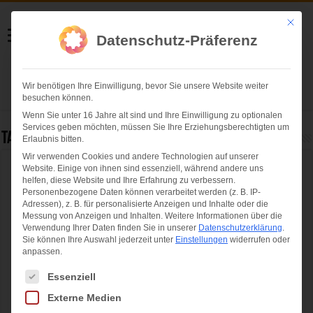
Helmut Swoboda
Mit die
Datenschutz-Präferenz
Fotografie
Wir benötigen Ihre Einwilligung, bevor Sie unsere Website weiter
Herzlich willkommen
besuchen können.
Wenn Sie unter 16 Jahre alt sind und Ihre Einwilligung zu optionalen
Services geben möchten, müssen Sie Ihre Erziehungsberechtigten um
Tag Archives:
Airport Center
Erlaubnis bitten.
Wir verwenden Cookies und andere Technologien auf unserer
Website. Einige von ihnen sind essenziell, während andere uns
BMW Open by FWU 2017 starten mit
helfen, diese Website und Ihre Erfahrung zu verbessern.
sehenswertem Promi-Doppel am Münchner
Personenbezogene Daten können verarbeitet werden (z. B. IP-
Adressen), z. B. für personalisierte Anzeigen und Inhalte oder die
Flughafen
Messung von Anzeigen und Inhalten.
Weitere Informationen über die
Verwendung Ihrer Daten finden Sie in unserer
Datenschutzerklärung
.
Sie können Ihre Auswahl jederzeit unter
Einstellungen
widerrufen oder
anpassen.
Es folgt eine Liste der Service-Gruppen, für die eine Einwilligung ertei
Essenziell
Externe Medien