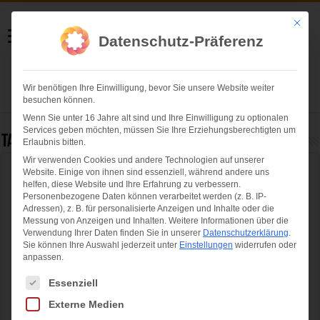
Helmut Swoboda
Mit die
Datenschutz-Präferenz
Fotografie
Wir benötigen Ihre Einwilligung, bevor Sie unsere Website weiter
Herzlich willkommen
besuchen können.
Wenn Sie unter 16 Jahre alt sind und Ihre Einwilligung zu optionalen
Services geben möchten, müssen Sie Ihre Erziehungsberechtigten um
Tag Archives:
Alex Puccio
Erlaubnis bitten.
Wir verwenden Cookies und andere Technologien auf unserer
Website. Einige von ihnen sind essenziell, während andere uns
IFSC Boulder-WM 2014: Juliane Wurm ist
helfen, diese Website und Ihre Erfahrung zu verbessern.
die neue Weltmeisterin im Bouldern
Personenbezogene Daten können verarbeitet werden (z. B. IP-
Adressen), z. B. für personalisierte Anzeigen und Inhalte oder die
Messung von Anzeigen und Inhalten.
Weitere Informationen über die
Verwendung Ihrer Daten finden Sie in unserer
Datenschutzerklärung
.
Sie können Ihre Auswahl jederzeit unter
Einstellungen
widerrufen oder
anpassen.
Es folgt eine Liste der Service-Gruppen, für die eine Einwilligung ertei
Essenziell
Externe Medien