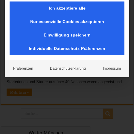
Ich akzeptiere alle
Nur essenzielle Cookies akzeptieren
Es war bis zuletzt ein Kopf-an-Kopf Rennen, aber am Ende hat es
Juliane Wurm geschafft und sie holte den ersten Boulder-
Einwilligung speichern
Weltmeistertitel für das deutsche Team. In einem spannenden Finale
zeigte sich die Starterin für den DAV Wuppertal in Topform. Erst am
Individuelle Datenschutz-Präferenzen
letzten letzten Boulder des Finales zog sie an der Amerikanerin Alex
Puccio vorbei. Jan Hojer (DAV Frankfurt am Main) zeigte ebenfalls
eine sensationelle Leistung und landete am Ende auf Platz drei hinter
Präferenzen
Datenschutzerklärung
Impressum
dem neuen Weltmeister Adam Ondra aus Tschechien und Jernej
Kruder aus Slowenien. Starkes internationales Starterfeld Rund 200
Starterinnen und Starter aus über 40 Nationen waren angereist und …
Mehr lesen »
Wetter München