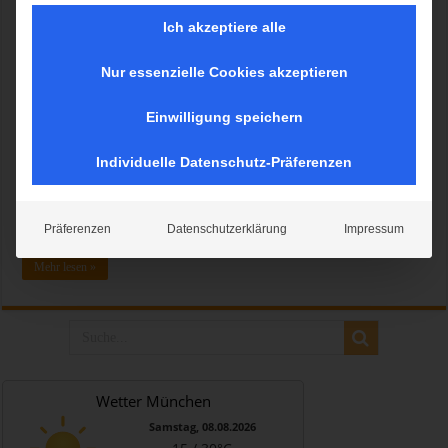
Ich akzeptiere alle
Nur essenzielle Cookies akzeptieren
Am 23. & 24. März 2024 ist es so weit: Die brandneue und moderne
Boulderhalle des DAV Kletter- und Boulderzentrums München-Süd in
Einwilligung speichern
Thalkirchen öffnet ihre Türen. Die neue Halle wurde maßgeblich
finanziert und unterstützt von der Landeshauptstadt München, dem
Individuelle Datenschutz-Präferenzen
Deutschen Alpenverein e.V. sowie dem Trägerverein „DAV-Kletter-
und Boulderzentren München e.V.“, der sich aus 20 regionalen
Alpenvereinssektionen zusammensetzt. Darunter befindet sich auch
Präferenzen
Datenschutzerklärung
Impressum
der Alpenverein München & Oberland. Mehr lesen >>
Mehr lesen »
Wetter München
Samstag, 08.08.2026