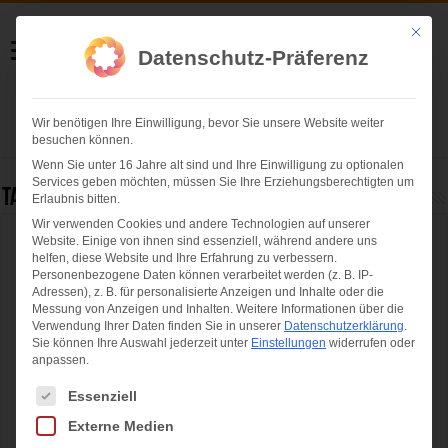
Helmut Swoboda
Mit die
Datenschutz-Präferenz
Fotografie
Wir benötigen Ihre Einwilligung, bevor Sie unsere Website weiter
Herzlich willkommen
besuchen können.
Wenn Sie unter 16 Jahre alt sind und Ihre Einwilligung zu optionalen
Services geben möchten, müssen Sie Ihre Erziehungsberechtigten um
Tag Archives:
Andreas Roth (DAV)
Erlaubnis bitten.
Wir verwenden Cookies und andere Technologien auf unserer
Website. Einige von ihnen sind essenziell, während andere uns
Thalkirchen 3.0: Große Eröffnung der neuen
helfen, diese Website und Ihre Erfahrung zu verbessern.
Boulderhalle
Personenbezogene Daten können verarbeitet werden (z. B. IP-
Adressen), z. B. für personalisierte Anzeigen und Inhalte oder die
Messung von Anzeigen und Inhalten.
Weitere Informationen über die
Verwendung Ihrer Daten finden Sie in unserer
Datenschutzerklärung
.
Sie können Ihre Auswahl jederzeit unter
Einstellungen
widerrufen oder
anpassen.
Es folgt eine Liste der Service-Gruppen, für die eine Einwilligung ertei
Essenziell
Externe Medien