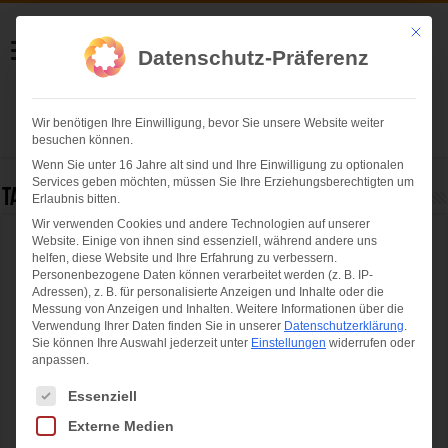
Helmut Swoboda
Mit die
Datenschutz-Präferenz
Fotografie
Wir benötigen Ihre Einwilligung, bevor Sie unsere Website weiter
Herzlich willkommen
besuchen können.
Wenn Sie unter 16 Jahre alt sind und Ihre Einwilligung zu optionalen
Services geben möchten, müssen Sie Ihre Erziehungsberechtigten um
Tag Archives:
ANTENNE BAYERN hilft
Erlaubnis bitten.
Wir verwenden Cookies und andere Technologien auf unserer
Website. Einige von ihnen sind essenziell, während andere uns
Nina Eichinger weiht Landstützpunkt ihres
helfen, diese Website und Ihre Erfahrung zu verbessern.
Jugendhilfeprojektes ARTISTS FOR KIDS ein
Personenbezogene Daten können verarbeitet werden (z. B. IP-
Adressen), z. B. für personalisierte Anzeigen und Inhalte oder die
Messung von Anzeigen und Inhalten.
Weitere Informationen über die
Verwendung Ihrer Daten finden Sie in unserer
Datenschutzerklärung
.
Sie können Ihre Auswahl jederzeit unter
Einstellungen
widerrufen oder
anpassen.
Es folgt eine Liste der Service-Gruppen, für die eine Einwilligung ertei
Essenziell
Externe Medien