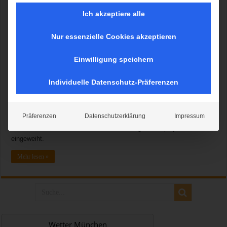
Ich akzeptiere alle
Nur essenzielle Cookies akzeptieren
Das „ANTENNE BAYERN hilft“ -Haus ist bietet sozial benachteiligten
Kindern, Jugendlichen und Familien professionelle Unterstützung in
Einwilligung speichern
Krisen und Notsituationen. München/Jengen, 4.8.2013 – Endlich ist
es soweit: Ein großer Wunsch Bernd Eichingers, Gründer der
Individuelle Datenschutz-Präferenzen
Jugendinitiative ARTISTS FOR KIDS, ist jetzt Realität: Der
Landstützpunkt im Allgäuer Weicht nahe Buchloe wurde gestern im
Rahmen eines großen sommerlichen Festes offiziell von
Präferenzen
Datenschutzerklärung
Impressum
Aufsichtsrätin und Moderatorin Nina Eichinger, Unterstützern,
Handwerkern, Helfern und Freunden des Jugendhilfeprojektes
eingeweiht.
Mehr lesen »
Wetter München