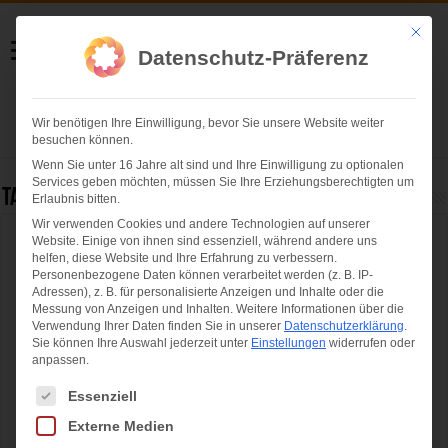
Helmut Swoboda
Mit die
Datenschutz-Präferenz
Fotografie
Wir benötigen Ihre Einwilligung, bevor Sie unsere Website weiter
Herzlich willkommen
besuchen können.
Wenn Sie unter 16 Jahre alt sind und Ihre Einwilligung zu optionalen
Services geben möchten, müssen Sie Ihre Erziehungsberechtigten um
Tag Archives:
Ásdís
Erlaubnis bitten.
Wir verwenden Cookies und andere Technologien auf unserer
Website. Einige von ihnen sind essenziell, während andere uns
20-jähriges Jubiläum des
helfen, diese Website und Ihre Erfahrung zu verbessern.
Sommernachtstraums im Olympiapark
Personenbezogene Daten können verarbeitet werden (z. B. IP-
Adressen), z. B. für personalisierte Anzeigen und Inhalte oder die
Messung von Anzeigen und Inhalten.
Weitere Informationen über die
Verwendung Ihrer Daten finden Sie in unserer
Datenschutzerklärung
.
Sie können Ihre Auswahl jederzeit unter
Einstellungen
widerrufen oder
anpassen.
Es folgt eine Liste der Service-Gruppen, für die eine Einwilligung ertei
Essenziell
Externe Medien