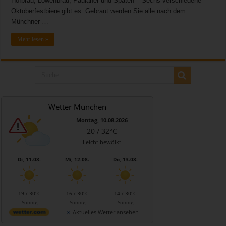
Hofbräu, Löwenbräu, Paulaner und Spaten – Sechs verschiedene
Oktoberfestbiere gibt es. Gebraut werden Sie alle nach dem
Münchner …
Mehr lesen »
Wetter München
Montag, 10.08.2026
20 / 32°C
Leicht bewölkt
Di, 11.08.
Mi, 12.08.
Do, 13.08.
19 / 30°C
16 / 30°C
14 / 30°C
Sonnig
Sonnig
Sonnig
Aktuelles Wetter ansehen