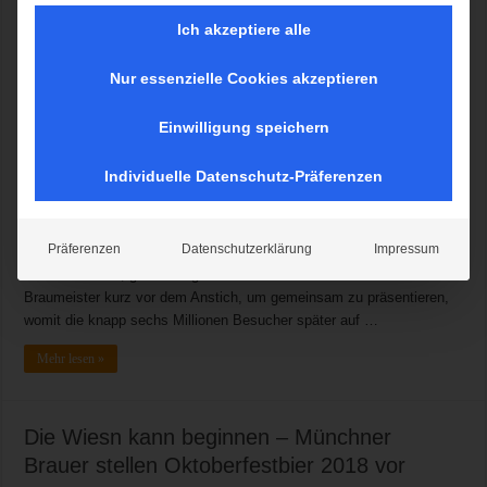
Ich akzeptiere alle
Nur essenzielle Cookies akzeptieren
Bevor die Wiesn beginnt, versammeln sich die Münchner Brauer
wieder zur offiziellen Oktoberfestbierprobe. Schauplatz ist dieses
Einwilligung speichern
Jahr DAS BAD an der Theresienwiese. Dort stellen die sechs
Braumeister ihren Gästen das Bier für das 186. Münchner
Individuelle Datenschutz-Präferenzen
Oktoberfestbler vor und erzählen, was es bedeutet das Bier für das
größte Volksfest der Welt zu brauen. Die Wiesn ist voll von
unterschiedlichsten Traditionen. Die Wiesnbierprobe der sechs
Präferenzen
Datenschutzerklärung
Impressum
Münchner Brauereien, die das offizielle Fest des Münchner Bieres
beliefern dürfen, gehört längst dazu. Seit elf Jahren treffen sich die
Braumeister kurz vor dem Anstich, um gemeinsam zu präsentieren,
womit die knapp sechs Millionen Besucher später auf …
Mehr lesen »
Die Wiesn kann beginnen – Münchner
Brauer stellen Oktoberfestbier 2018 vor