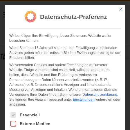
Helmut Swoboda
Mit die
Datenschutz-Präferenz
Fotografie
Wir benötigen Ihre Einwilligung, bevor Sie unsere Website weiter
Herzlich willkommen
besuchen können.
Wenn Sie unter 16 Jahre alt sind und Ihre Einwilligung zu optionalen
Services geben möchten, müssen Sie Ihre Erziehungsberechtigten um
Tag Archives:
Augustiner
Erlaubnis bitten.
Wir verwenden Cookies und andere Technologien auf unserer
Website. Einige von ihnen sind essenziell, während andere uns
Bierprobe im Brausebad – Braumeister
helfen, diese Website und Ihre Erfahrung zu verbessern.
stellen Oktoberfestbier 2019 vor
Personenbezogene Daten können verarbeitet werden (z. B. IP-
Adressen), z. B. für personalisierte Anzeigen und Inhalte oder die
Messung von Anzeigen und Inhalten.
Weitere Informationen über die
Verwendung Ihrer Daten finden Sie in unserer
Datenschutzerklärung
.
Sie können Ihre Auswahl jederzeit unter
Einstellungen
widerrufen oder
anpassen.
Es folgt eine Liste der Service-Gruppen, für die eine Einwilligung ertei
Essenziell
Externe Medien