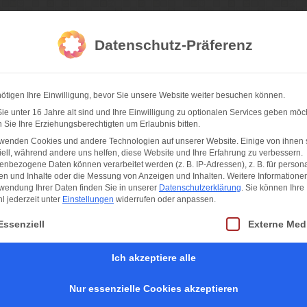
da Fotografie
Datenschutz-Präferenz
ötigen Ihre Einwilligung, bevor Sie unsere Website weiter besuchen können.
hner Feste
Sportfotos
Konzertfotos
Partnernetzwerk
I
e unter 16 Jahre alt sind und Ihre Einwilligung zu optionalen Services geben möc
Sie Ihre Erziehungsberechtigten um Erlaubnis bitten.
rwenden Cookies und andere Technologien auf unserer Website. Einige von ihnen 
ell, während andere uns helfen, diese Website und Ihre Erfahrung zu verbessern.
nbezogene Daten können verarbeitet werden (z. B. IP-Adressen), z. B. für persona
en und Inhalte oder die Messung von Anzeigen und Inhalten.
Weitere Informatione
wendung Ihrer Daten finden Sie in unserer
Datenschutzerklärung
.
Sie können Ihre
Zuschlag für den Bau der neuen
 jederzeit unter
Einstellungen
widerrufen oder anpassen.
t eine Liste der Service-Gruppen, für die eine Einwilligung erteilt werden kan
Essenziell
Externe Med
– Zusätzlich drei überdachte Trainingseisflächen –
Ich akzeptiere alle
Kapazität von bis zu 11.500 Zuschauern –
Kampagne zur Namensfindung #NameGameOn
startet ab sofort Die Landeshauptstadt München,
Nur essenzielle Cookies akzeptieren
der FC Bayern Basketball, SAP und Red Bull