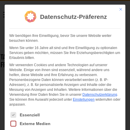
Helmut Swoboda
Mit die
Datenschutz-Präferenz
Fotografie
Wir benötigen Ihre Einwilligung, bevor Sie unsere Website weiter
Herzlich willkommen
besuchen können.
Wenn Sie unter 16 Jahre alt sind und Ihre Einwilligung zu optionalen
Services geben möchten, müssen Sie Ihre Erziehungsberechtigten um
Tag Archives:
Bianca Rech ( Direktorin FC Bayern
Erlaubnis bitten.
Frauen )
Wir verwenden Cookies und andere Technologien auf unserer
Website. Einige von ihnen sind essenziell, während andere uns
helfen, diese Website und Ihre Erfahrung zu verbessern.
Vertrag bis 2027 – FC Bayern Frauen
Personenbezogene Daten können verarbeitet werden (z. B. IP-
Adressen), z. B. für personalisierte Anzeigen und Inhalte oder die
schließen Partnerschaft mit Ehrmann
Messung von Anzeigen und Inhalten.
Weitere Informationen über die
Verwendung Ihrer Daten finden Sie in unserer
Datenschutzerklärung
.
Sie können Ihre Auswahl jederzeit unter
Einstellungen
widerrufen oder
anpassen.
Es folgt eine Liste der Service-Gruppen, für die eine Einwilligung ertei
Essenziell
Externe Medien