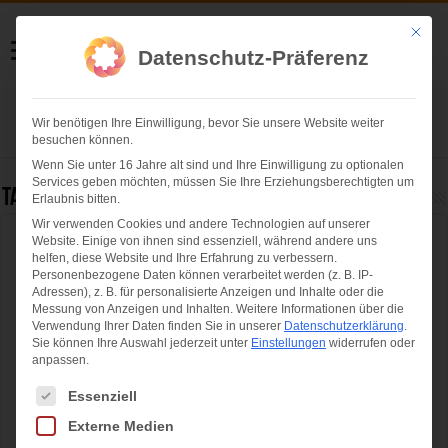
Helmut Swoboda
Mit die
Datenschutz-Präferenz
Fotografie
Wir benötigen Ihre Einwilligung, bevor Sie unsere Website weiter
Herzlich willkommen
besuchen können.
Wenn Sie unter 16 Jahre alt sind und Ihre Einwilligung zu optionalen
Services geben möchten, müssen Sie Ihre Erziehungsberechtigten um
Tag Archives:
blutspende
Erlaubnis bitten.
Wir verwenden Cookies und andere Technologien auf unserer
Website. Einige von ihnen sind essenziell, während andere uns
Auszeichnung „Helfende Hände“ für Sky
helfen, diese Website und Ihre Erfahrung zu verbessern.
Deutschland
Personenbezogene Daten können verarbeitet werden (z. B. IP-
Adressen), z. B. für personalisierte Anzeigen und Inhalte oder die
Messung von Anzeigen und Inhalten.
Weitere Informationen über die
Verwendung Ihrer Daten finden Sie in unserer
Datenschutzerklärung
.
Sie können Ihre Auswahl jederzeit unter
Einstellungen
widerrufen oder
anpassen.
Es folgt eine Liste der Service-Gruppen, für die eine Einwilligung ertei
Essenziell
Externe Medien