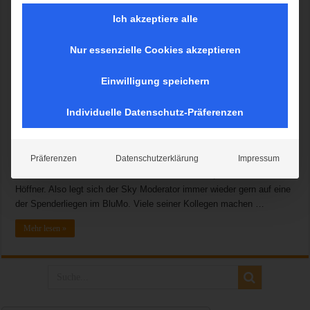
Ich akzeptiere alle
Nur essenzielle Cookies akzeptieren
Eine Blutspende-Welle rollt seit gestern wieder durch München-
Unterföhring. Immer wenn das BlutspendeMobil (BluMo) vor dem
Einwilligung speichern
Firmengebäude von Sky Deutschland parkt, stürmen die Mitarbeiter
des Unternehmens minütlich hinein. Bereits im sechsten Jahr infolge
Individuelle Datenschutz-Präferenzen
ist der Blutspendedienst des BRK (BSD) mit seinem Flaggschiff hier
zu Gast. Blutspendedienst vergibt CSR-Auszeichnung für
langjähriges Engagement | Prominente Paten zeigen Flagge für die
Präferenzen
Datenschutzerklärung
Impressum
Blutspende. „Es ist so einfach zu helfen – mit meiner Blutspende
kann ich bis zu drei Menschen das Leben retten“ , weiß Sebastian
Höffner. Also legt sich der Sky Moderator immer wieder gern auf eine
der Spenderliegen im BluMo. Viele seiner Kollegen machen …
Mehr lesen »