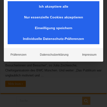
Ich akzeptiere alle
Nur essenzielle Cookies akzeptieren
Einen packenden Wettkampf erlebte das großartige Publikum beim
Finale der Boulderweltcup-Serie 2018 in München. Die deutschen
Einwilligung speichern
Athletinnen und Athleten lagen lange auf gutem Kurs, schieden
jedoch im Halbfinale aus. Das slowenische Team räumte groß ab,
Individuelle Datenschutz-Präferenzen
holte die zwei Tagessiege, einen zweiten Platz und mit Jernej Kruder
auch den Boulderweltcup-Gesamtsieg. Finaltag: Starke Teams und
ein überragendes Publikum Bereits zu Beginn des Halbfinales waren
Präferenzen
Datenschutzerklärung
Impressum
die beiden Tribünen und der Zuschauerraum voll besetzt. „Wir hatten
sogar schon in der ersten Runde des Finaltags rund 3000
Besucherinnen und Besucher“, so Julia Zschiesche,
Cheforganisatorin des BWC München. Und weiter: „Das Publikum war
unglaublich motiviert und …
Mehr lesen »