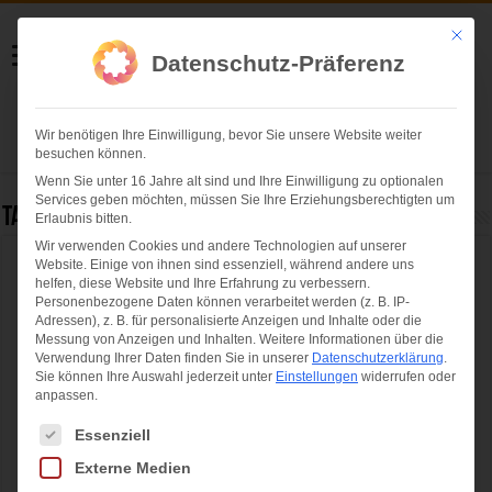
Helmut Swoboda
Mit die
Datenschutz-Präferenz
Fotografie
Wir benötigen Ihre Einwilligung, bevor Sie unsere Website weiter
Herzlich willkommen
besuchen können.
Wenn Sie unter 16 Jahre alt sind und Ihre Einwilligung zu optionalen
Services geben möchten, müssen Sie Ihre Erziehungsberechtigten um
Tag Archives:
boulder
Erlaubnis bitten.
Wir verwenden Cookies und andere Technologien auf unserer
Website. Einige von ihnen sind essenziell, während andere uns
Slowenischer Vierfachsieg beim Boulder-
helfen, diese Website und Ihre Erfahrung zu verbessern.
Weltcup 2018 in München
Personenbezogene Daten können verarbeitet werden (z. B. IP-
Adressen), z. B. für personalisierte Anzeigen und Inhalte oder die
Messung von Anzeigen und Inhalten.
Weitere Informationen über die
Verwendung Ihrer Daten finden Sie in unserer
Datenschutzerklärung
.
Sie können Ihre Auswahl jederzeit unter
Einstellungen
widerrufen oder
anpassen.
Es folgt eine Liste der Service-Gruppen, für die eine Einwilligung ertei
Essenziell
Externe Medien