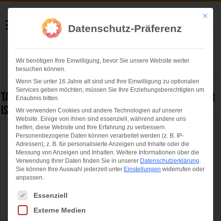
Helmut Swoboda
Mit die
Datenschutz-Präferenz
Fotografie
Wir benötigen Ihre Einwilligung, bevor Sie unsere Website weiter
Herzlich willkommen
besuchen können.
Wenn Sie unter 16 Jahre alt sind und Ihre Einwilligung zu optionalen
Services geben möchten, müssen Sie Ihre Erziehungsberechtigten um
Tag Archives:
Boulderweltcup München: Jan Hojer
Erlaubnis bitten.
ist Doppel-Europameister und holt Tagessieg
Wir verwenden Cookies und andere Technologien auf unserer
Website. Einige von ihnen sind essenziell, während andere uns
helfen, diese Website und Ihre Erfahrung zu verbessern.
Boulderweltcup München: Jan Hojer ist
Personenbezogene Daten können verarbeitet werden (z. B. IP-
Adressen), z. B. für personalisierte Anzeigen und Inhalte oder die
Doppel-Europameister und holt Tagessieg
Messung von Anzeigen und Inhalten.
Weitere Informationen über die
Verwendung Ihrer Daten finden Sie in unserer
Datenschutzerklärung
.
Sie können Ihre Auswahl jederzeit unter
Einstellungen
widerrufen oder
anpassen.
Es folgt eine Liste der Service-Gruppen, für die eine Einwilligung ertei
Essenziell
Externe Medien