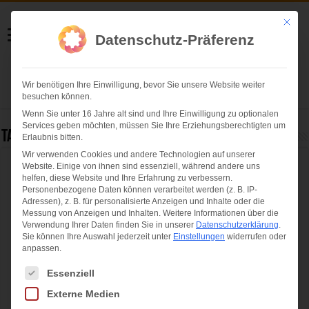
Helmut Swoboda
Mit die
Datenschutz-Präferenz
Fotografie
Wir benötigen Ihre Einwilligung, bevor Sie unsere Website weiter
Herzlich willkommen
besuchen können.
Wenn Sie unter 16 Jahre alt sind und Ihre Einwilligung zu optionalen
Services geben möchten, müssen Sie Ihre Erziehungsberechtigten um
Tag Archives:
Christian Czech (Firma Pyrovision)
Erlaubnis bitten.
Wir verwenden Cookies und andere Technologien auf unserer
Website. Einige von ihnen sind essenziell, während andere uns
Münchner Sommernachtstraum: Aufbau des
helfen, diese Website und Ihre Erfahrung zu verbessern.
Feuerwerks „Dynamic Colours“ im
Personenbezogene Daten können verarbeitet werden (z. B. IP-
Adressen), z. B. für personalisierte Anzeigen und Inhalte oder die
Olympiapark
Messung von Anzeigen und Inhalten.
Weitere Informationen über die
Verwendung Ihrer Daten finden Sie in unserer
Datenschutzerklärung
.
Sie können Ihre Auswahl jederzeit unter
Einstellungen
widerrufen oder
anpassen.
Es folgt eine Liste der Service-Gruppen, für die eine Einwilligung ertei
Essenziell
Externe Medien