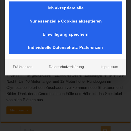
Ich akzeptiere alle
Nur essenzielle Cookies akzeptieren
Aufbau für den Knall(er) des Jahres: das Feuerwerk der Superlative
Einwilligung speichern
beim 11. Münchner Sommernachtstraum am 25. Juli 2015 im
Münchner Olympiapark. Unter dem Mott „Dynamic Colours“
Individuelle Datenschutz-Präferenzen
entzündet sich ein funkelndes Lichtermeer am Nachthimmel und
Feuerwerker Christian Czech liefert die perfekte Symbiose aus
technischen Innovationen und tiefgehenden Emotionen. Vier Tonnen
Präferenzen
Datenschutzerklärung
Impressum
Material werden aus 2.000 Abschussrohren von über 150 Positionen
in den Himmel geschossen, 12.000 einzelnen Zündungen erhellen die
Nacht. Ein 40 Meter langer und 12 Meter hoher Rundbogen im
Olympiasee liefert den Zuschauern vollkommen neue Strukturen und
Bilder. Dank der außerordentlichen Fülle und Höhe ist das Spektakel
von allen Plätzen aus …
Mehr lesen »