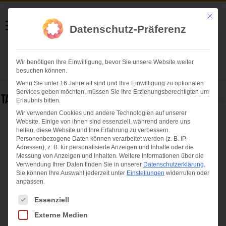
Helmut Swoboda
Mit die
Datenschutz-Präferenz
Fotografie
Wir benötigen Ihre Einwilligung, bevor Sie unsere Website weiter
Herzlich willkommen
besuchen können.
Wenn Sie unter 16 Jahre alt sind und Ihre Einwilligung zu optionalen
Services geben möchten, müssen Sie Ihre Erziehungsberechtigten um
Tag Archives:
Circus Roncalli München
Erlaubnis bitten.
Wir verwenden Cookies und andere Technologien auf unserer
Website. Einige von ihnen sind essenziell, während andere uns
Circus Roncalli: Der Aufbau für Storyteller in
helfen, diese Website und Ihre Erfahrung zu verbessern.
München hat begonnen
Personenbezogene Daten können verarbeitet werden (z. B. IP-
Adressen), z. B. für personalisierte Anzeigen und Inhalte oder die
Messung von Anzeigen und Inhalten.
Weitere Informationen über die
Verwendung Ihrer Daten finden Sie in unserer
Datenschutzerklärung
.
Sie können Ihre Auswahl jederzeit unter
Einstellungen
widerrufen oder
anpassen.
Es folgt eine Liste der Service-Gruppen, für die eine Einwilligung ertei
Essenziell
Externe Medien