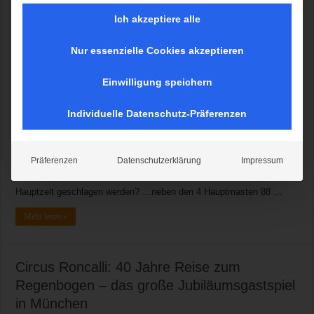
Ich akzeptiere alle
Nur essenzielle Cookies akzeptieren
Wussten Sie, dass… … der Aufbau des Zelts nur zwei Tage dauert
und von insgesamt 25 Helfern gemacht wird? … die Manege aus 8
Einwilligung speichern
Kubikmeter Sägespänen besteht? … über 10.000 LED-Glühbirnen
jeden Abend die Roncalli Landschaft in Licht tauchen? … der Platz
Individuelle Datenschutz-Präferenzen
ungefähr so groß sein muss wie ein Fußballfeld, damit das Roncalli-
Zell überhaupt in deiner Stadt aufgebaut werden kann? … 1.499
Menschen pro Vorstellung im Roncalli-Zelt Platz haben? … das
Präferenzen
Datenschutzerklärung
Impressum
Roncalli-Zelt 36 Meter und 80 Zentimeter Durchmesser hat und an
seiner höchsten Stelle 16 Meter hoch ist? …172 Anker für das
Hauptzelt geschlagen werden? …neben den 4 Hauptmasten 88 …
Mehr lesen »
Circus Roncalli: 40 Jahre Reise zum
Regenbogen – das große Jubiläumsgastspiel
in München