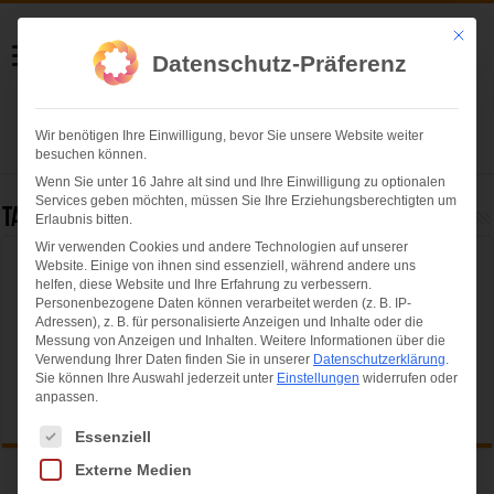
Helmut Swoboda
Mit die
Datenschutz-Präferenz
Fotografie
Wir benötigen Ihre Einwilligung, bevor Sie unsere Website weiter
Herzlich willkommen
besuchen können.
Wenn Sie unter 16 Jahre alt sind und Ihre Einwilligung zu optionalen
Services geben möchten, müssen Sie Ihre Erziehungsberechtigten um
Tag Archives:
Cirque du Soleil
Erlaubnis bitten.
Wir verwenden Cookies und andere Technologien auf unserer
Website. Einige von ihnen sind essenziell, während andere uns
Leider nichts gefunden...
helfen, diese Website und Ihre Erfahrung zu verbessern.
Personenbezogene Daten können verarbeitet werden (z. B. IP-
Entschuldige bitte, aber der von Ihnen angeforderte Seite konnte
Adressen), z. B. für personalisierte Anzeigen und Inhalte oder die
nicht gefunden werden...
Messung von Anzeigen und Inhalten.
Weitere Informationen über die
Verwendung Ihrer Daten finden Sie in unserer
Datenschutzerklärung
.
Sie können Ihre Auswahl jederzeit unter
Einstellungen
widerrufen oder
anpassen.
Es folgt eine Liste der Service-Gruppen, für die eine Einwilligung ertei
Essenziell
Externe Medien