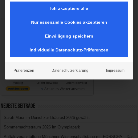
Ich akzeptiere alle
Nur essenzielle Cookies akzeptieren
Wetter München
Donnerstag, 06.08.2026
Einwilligung speichern
20 / 24°C
Bedeckt
Individuelle Datenschutz-Präferenzen
Fr, 07.08.
Sa, 08.08.
So, 09.08.
Präferenzen
Datenschutzerklärung
Impressum
16 / 26°C
16 / 28°C
15 / 33°C
Wolkig
Leicht bewölkt
Leicht bewölkt
Aktuelles Wetter ansehen
Neueste Beiträge
Sarah Marx im Donisl zur Bräurosl 2026 gewählt
Sommernachtstraum 2026 im Olympiapark
Auftaktveranstaltung Münchner Wissenschaftstage mit FORSCHA – Das