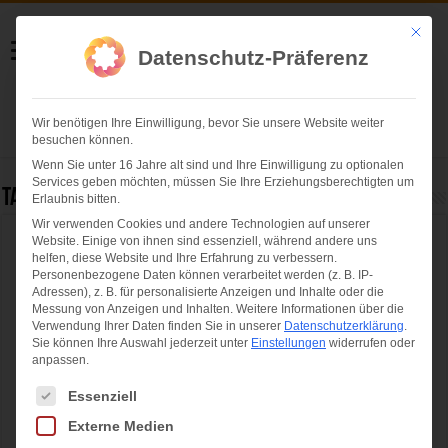
Helmut Swoboda
Mit die
Datenschutz-Präferenz
Fotografie
Wir benötigen Ihre Einwilligung, bevor Sie unsere Website weiter
Herzlich willkommen
besuchen können.
Wenn Sie unter 16 Jahre alt sind und Ihre Einwilligung zu optionalen
Services geben möchten, müssen Sie Ihre Erziehungsberechtigten um
Tag Archives:
Darmkrebsvorsorge
Erlaubnis bitten.
Wir verwenden Cookies und andere Technologien auf unserer
Website. Einige von ihnen sind essenziell, während andere uns
Ergreifende Gala zur Verleihung des Felix
helfen, diese Website und Ihre Erfahrung zu verbessern.
Burda Award: Maria Furtwängler übergibt
Personenbezogene Daten können verarbeitet werden (z. B. IP-
Adressen), z. B. für personalisierte Anzeigen und Inhalte oder die
Preis an Bayerischen Serien-Hit
Messung von Anzeigen und Inhalten.
Weitere Informationen über die
Verwendung Ihrer Daten finden Sie in unserer
Datenschutzerklärung
.
Sie können Ihre Auswahl jederzeit unter
Einstellungen
widerrufen oder
anpassen.
Es folgt eine Liste der Service-Gruppen, für die eine Einwilligung ertei
Essenziell
Externe Medien