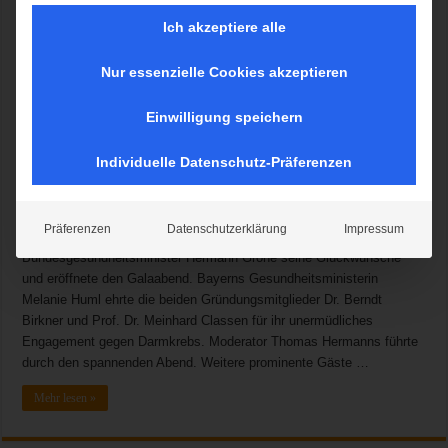
Ich akzeptiere alle
Nur essenzielle Cookies akzeptieren
München, 18.04.2016. Am Sonntagabend zeichnete die Felix Burda
Einwilligung speichern
Stiftung zum 14. Mal herausragende Projekte im Bereich der
Darmkrebsvorsorge mit dem Felix Burda Award aus. Zum 15-jährigen
Individuelle Datenschutz-Präferenzen
Bestehen der Stiftung wurde der Felix Burda Award zurück nach
München geholt und brachte rund 500 Gäste aus Wirtschaft,
Wissenschaft, Politik und Showbusiness in der BMW Welt
Präferenzen
Datenschutzerklärung
Impressum
zusammen. Anlässlich des Stiftungsjubiläums überbrachte
Bundesgesundheitsminister Hermann Gröhe seine Glückwünsche
und eröffnete den Galaabend. Bayerns Gesundheitsministerin
Melanie Huml ehrte die beiden Gründungsmitglieder Dr. Berndt
Birkner und Prof. Dr. Meinhard Classen für ihr unermüdliches
Engagement gegen Darmkrebs. Moderator Thomas Hermanns führte
durch den spannenden Abend. Weitere prominente Gäste …
Mehr lesen »