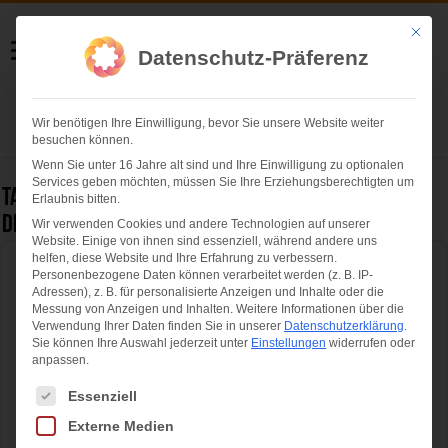
Helmut Swoboda
Mit die
Datenschutz-Präferenz
Fotografie
Wir benötigen Ihre Einwilligung, bevor Sie unsere Website weiter
Herzlich willkommen
besuchen können.
Wenn Sie unter 16 Jahre alt sind und Ihre Einwilligung zu optionalen
Services geben möchten, müssen Sie Ihre Erziehungsberechtigten um
Tag Archives:
Der Medicus feiert Premiere im
Erlaubnis bitten.
Deutschen Theater München
Wir verwenden Cookies und andere Technologien auf unserer
Website. Einige von ihnen sind essenziell, während andere uns
helfen, diese Website und Ihre Erfahrung zu verbessern.
Der Medicus feiert Premiere im Deutschen
Personenbezogene Daten können verarbeitet werden (z. B. IP-
Adressen), z. B. für personalisierte Anzeigen und Inhalte oder die
Theater München
Messung von Anzeigen und Inhalten.
Weitere Informationen über die
Verwendung Ihrer Daten finden Sie in unserer
Datenschutzerklärung
.
Sie können Ihre Auswahl jederzeit unter
Einstellungen
widerrufen oder
anpassen.
Es folgt eine Liste der Service-Gruppen, für die eine Einwilligung ertei
Essenziell
Externe Medien