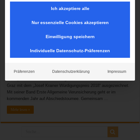
Ich akzeptiere alle
Nur essenzielle Cookies akzeptieren
Pressekonferenz – zur Neuinszenierung für „Der Watzmann ruft!“ –
Bei der ausverkauften Abschiedstournee 2016 hatte sich Wolfgang
Einwilligung speichern
Ambros als Mitwirkender von der Show verabschiedet. Doch nach
dem riesigen Erfolg und einem euphorischen Publikum ist eine
Individuelle Datenschutz-Präferenzen
Fortsetzung von „Der Watzmann“ ruft unabdingbar. Und mit Mathias
Kellner konnte ein würdiger Nachfolger gefunden werden. Als
musikalischer Kopf begleitet er mit der fantastischen Live-Band das
Präferenzen
Datenschutzerklärung
Impressum
Ensemble um die drei Watzmann-Urgesteine Christoph Fälbl, Joesi
Prokopetz und Klaus Eberhartinger. Letzterer wurde am 19. März in
Graz mit dem „Josef Krainer Würdigungspreis 2018“ ausgezeichnet.
Mit seiner Band Erste Allgemeine Verunsicherung geht er im
kommenden Jahr auf Abschiedstournee. Gemeinsam …
Mehr lesen »