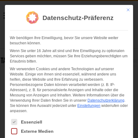
Helmut Swoboda
Mit die
Datenschutz-Präferenz
Fotografie
Wir benötigen Ihre Einwilligung, bevor Sie unsere Website weiter
Herzlich willkommen
besuchen können.
Wenn Sie unter 16 Jahre alt sind und Ihre Einwilligung zu optionalen
Services geben möchten, müssen Sie Ihre Erziehungsberechtigten um
Tag Archives:
Der Watzmann Ruft!
Erlaubnis bitten.
Wir verwenden Cookies und andere Technologien auf unserer
Website. Einige von ihnen sind essenziell, während andere uns
Vorstellung der Neuinszenierung für „Der
helfen, diese Website und Ihre Erfahrung zu verbessern.
Watzmann ruft!“
Personenbezogene Daten können verarbeitet werden (z. B. IP-
Adressen), z. B. für personalisierte Anzeigen und Inhalte oder die
Messung von Anzeigen und Inhalten.
Weitere Informationen über die
Verwendung Ihrer Daten finden Sie in unserer
Datenschutzerklärung
.
Sie können Ihre Auswahl jederzeit unter
Einstellungen
widerrufen oder
anpassen.
Es folgt eine Liste der Service-Gruppen, für die eine Einwilligung ertei
Essenziell
Externe Medien