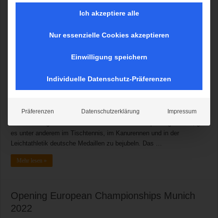
Ich akzeptiere alle
Nur essenzielle Cookies akzeptieren
Was für ein Finaltag der European Championships Munich 2022. Den
ganzen Sonntag über strömten Menschen in die Sportstätten in
Einwilligung speichern
München, um den großen Showdown des Multisportevents
mitzuerleben. Ob Bands wie Meute auf der Central Stage, die Stars
Individuelle Datenschutz-Präferenzen
der Leichtathletik im Olympiastadion oder Radsport und
Beachvolleyball in der Innenstadt: Es gab viele Gründe, an diesem
Tag dabei zu sein. Dieser Meinung waren insgesamt 257.200 Fans,
Präferenzen
Datenschutzerklärung
Impressum
die die finalen Live-Acts und Wettbewerbe besuchten. Und als wäre
die Stimmung nicht sowieso schon auf dem Höhepunkt gewesen, gab
es unter anderem im Tischtennis, im Kanurennen und in der
Leichtathletik deutsche Medaillen zu bejubeln. Das …
Mehr lesen »
Opening European Championships Munich
2022