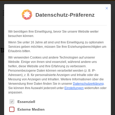
Helmut Swoboda
Mit die
Datenschutz-Präferenz
Fotografie
Wir benötigen Ihre Einwilligung, bevor Sie unsere Website weiter
Herzlich willkommen
besuchen können.
Wenn Sie unter 16 Jahre alt sind und Ihre Einwilligung zu optionalen
Services geben möchten, müssen Sie Ihre Erziehungsberechtigten um
Tag Archives:
European Championships
Erlaubnis bitten.
Wir verwenden Cookies und andere Technologien auf unserer
Website. Einige von ihnen sind essenziell, während andere uns
European Championships Munich 2022 –
helfen, diese Website und Ihre Erfahrung zu verbessern.
Grandioser Abschluss
Personenbezogene Daten können verarbeitet werden (z. B. IP-
Adressen), z. B. für personalisierte Anzeigen und Inhalte oder die
Messung von Anzeigen und Inhalten.
Weitere Informationen über die
Verwendung Ihrer Daten finden Sie in unserer
Datenschutzerklärung
.
Sie können Ihre Auswahl jederzeit unter
Einstellungen
widerrufen oder
anpassen.
Es folgt eine Liste der Service-Gruppen, für die eine Einwilligung ertei
Essenziell
Externe Medien