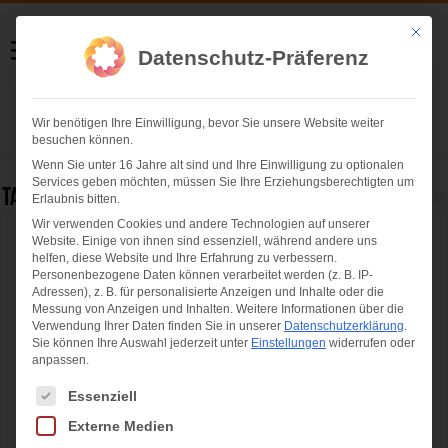
Helmut Swoboda
Mit die
Datenschutz-Präferenz
Fotografie
Wir benötigen Ihre Einwilligung, bevor Sie unsere Website weiter
Herzlich willkommen
besuchen können.
Wenn Sie unter 16 Jahre alt sind und Ihre Einwilligung zu optionalen
Services geben möchten, müssen Sie Ihre Erziehungsberechtigten um
Tag Archives:
faschingszug münchen
Erlaubnis bitten.
Wir verwenden Cookies und andere Technologien auf unserer
Website. Einige von ihnen sind essenziell, während andere uns
Das war der Faschingsumzug der
helfen, diese Website und Ihre Erfahrung zu verbessern.
Damischen Ritter 2020
Personenbezogene Daten können verarbeitet werden (z. B. IP-
Adressen), z. B. für personalisierte Anzeigen und Inhalte oder die
Messung von Anzeigen und Inhalten.
Weitere Informationen über die
Verwendung Ihrer Daten finden Sie in unserer
Datenschutzerklärung
.
Sie können Ihre Auswahl jederzeit unter
Einstellungen
widerrufen oder
anpassen.
Es folgt eine Liste der Service-Gruppen, für die eine Einwilligung ertei
Essenziell
Externe Medien