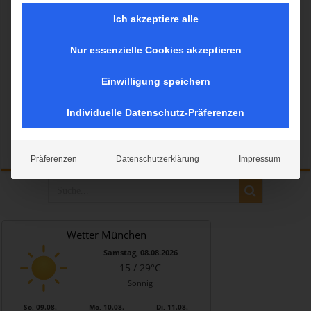
Ich akzeptiere alle
Nur essenzielle Cookies akzeptieren
Bereits zum 15. Mal fand der Münchner Faschingszug der
Damischen Ritter statt. Auch in diesem Jahr führte der Zug wieder
Einwilligung speichern
direkt durch die Münchner City. Angeführt von Herzog Kasimir und
seinen Rittersleut´, zogen die bunt geschmückte Wagen mit viel
Individuelle Datenschutz-Präferenzen
Musik und guter Laune durch die Münchner Innenstadt.
Mehr lesen »
Präferenzen
Datenschutzerklärung
Impressum
Wetter München
Samstag, 08.08.2026
15 / 29°C
Sonnig
So, 09.08.
Mo, 10.08.
Di, 11.08.