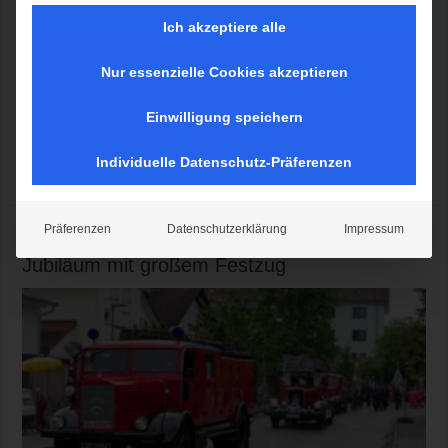
Ich akzeptiere alle
Nur essenzielle Cookies akzeptieren
Münchens OB Dieter Reiter hat zum traditionellen Neujahrsempfang
Einwilligung speichern
der Münchner Feuerwehren 2026 ins Alte Rathaus eingeladen
Individuelle Datenschutz-Präferenzen
Mehr lesen »
Präferenzen
Datenschutzerklärung
Impressum
Feuerwehr Unterhaching feiert 150 jähriges
Jubiläum mit großem Festzug