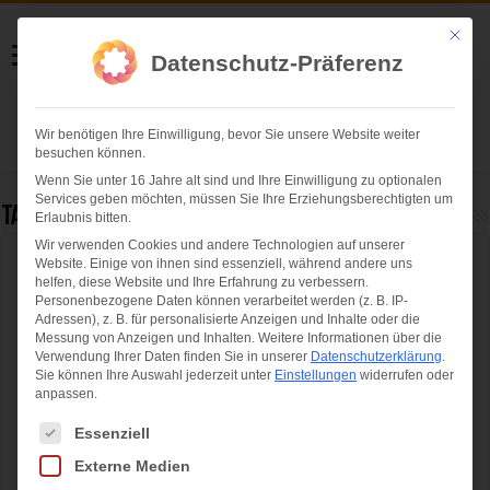
Helmut Swoboda
Mit die
Datenschutz-Präferenz
Fotografie
Wir benötigen Ihre Einwilligung, bevor Sie unsere Website weiter
Herzlich willkommen
besuchen können.
Wenn Sie unter 16 Jahre alt sind und Ihre Einwilligung zu optionalen
Services geben möchten, müssen Sie Ihre Erziehungsberechtigten um
Tag Archives:
feuerwehr
Erlaubnis bitten.
Wir verwenden Cookies und andere Technologien auf unserer
Website. Einige von ihnen sind essenziell, während andere uns
Einladung von OB Dieter Reiter zum
helfen, diese Website und Ihre Erfahrung zu verbessern.
traditionellen Neujahrsempfang der
Personenbezogene Daten können verarbeitet werden (z. B. IP-
Adressen), z. B. für personalisierte Anzeigen und Inhalte oder die
Münchner Feuerwehren 2026
Messung von Anzeigen und Inhalten.
Weitere Informationen über die
Verwendung Ihrer Daten finden Sie in unserer
Datenschutzerklärung
.
Sie können Ihre Auswahl jederzeit unter
Einstellungen
widerrufen oder
anpassen.
Es folgt eine Liste der Service-Gruppen, für die eine Einwilligung ertei
Essenziell
Externe Medien