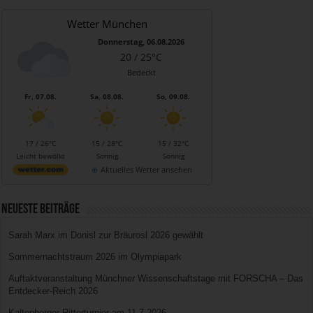
Wetter München
Donnerstag, 06.08.2026
20 / 25°C
Bedeckt
Fr, 07.08.
Sa, 08.08.
So, 09.08.
17 / 26°C
15 / 28°C
15 / 32°C
Leicht bewölkt
Sonnig
Sonnig
Aktuelles Wetter ansehen
Neueste Beiträge
Sarah Marx im Donisl zur Bräurosl 2026 gewählt
Sommernachtstraum 2026 im Olympiapark
Auftaktveranstaltung Münchner Wissenschaftstage mit FORSCHA – Das
Entdecker-Reich 2026
Kaltenberger Ritterturnier am 11.7.2026