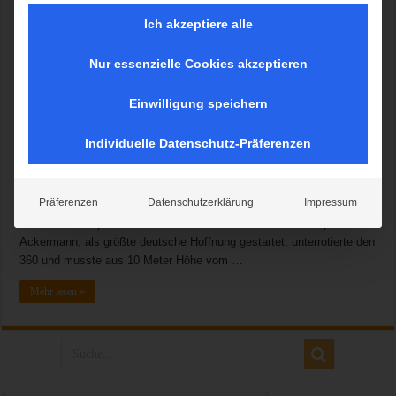
Ich akzeptiere alle
Nur essenzielle Cookies akzeptieren
Nach dem spektakulären Champions League Einzug des FC Bayern
München unter der Woche, stand München erneut im Fokus der
Einwilligung speichern
internationalen Sportwelt. In der Olympiahalle München trafen sich
am Samstag 11 der besten Freestyle Motocross Sportler der Welt zur
Individuelle Datenschutz-Präferenzen
fünften Runde der FMX Europameisterschaft. Mit Hannes
Ackermann, Lukas Weis und Luc Ackermann stellten sich drei
Deutsche der internationalen FMX Elite im Kampf um die Finalplätze.
Präferenzen
Datenschutzerklärung
Impressum
Leider schaffte es keiner von ihnen in die Endrunde. Hannes
Ackermann verpasste als Siebenter die nächste Runde knapp. Luc
Ackermann, als größte deutsche Hoffnung gestartet, unterrotierte den
360 und musste aus 10 Meter Höhe vom …
Mehr lesen »