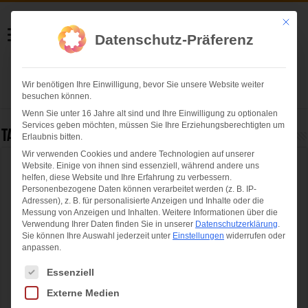
Helmut Swoboda
Mit die
Datenschutz-Präferenz
Fotografie
Wir benötigen Ihre Einwilligung, bevor Sie unsere Website weiter
Herzlich willkommen
besuchen können.
Wenn Sie unter 16 Jahre alt sind und Ihre Einwilligung zu optionalen
Services geben möchten, müssen Sie Ihre Erziehungsberechtigten um
Tag Archives:
FMX Elite
Erlaubnis bitten.
Wir verwenden Cookies und andere Technologien auf unserer
Website. Einige von ihnen sind essenziell, während andere uns
Night of the Jumps 2015 – David Rinaldo
helfen, diese Website und Ihre Erfahrung zu verbessern.
gewinnt in München
Personenbezogene Daten können verarbeitet werden (z. B. IP-
Adressen), z. B. für personalisierte Anzeigen und Inhalte oder die
Messung von Anzeigen und Inhalten.
Weitere Informationen über die
Verwendung Ihrer Daten finden Sie in unserer
Datenschutzerklärung
.
Sie können Ihre Auswahl jederzeit unter
Einstellungen
widerrufen oder
anpassen.
Es folgt eine Liste der Service-Gruppen, für die eine Einwilligung ertei
Essenziell
Externe Medien