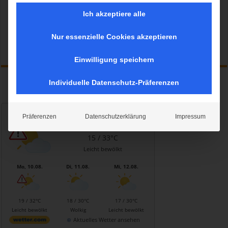
Ich akzeptiere alle
Nur essenzielle Cookies akzeptieren
Mehr lesen »
Einwilligung speichern
Individuelle Datenschutz-Präferenzen
Wetter München
Präferenzen
Datenschutzerklärung
Impressum
Sonntag, 09.08.2026
15 / 33°C
Leicht bewölkt
Mo, 10.08.
Di, 11.08.
Mi, 12.08.
19 / 32°C
18 / 30°C
17 / 30°C
Leicht bewölkt
Wolkig
Leicht bewölkt
Aktuelles Wetter ansehen