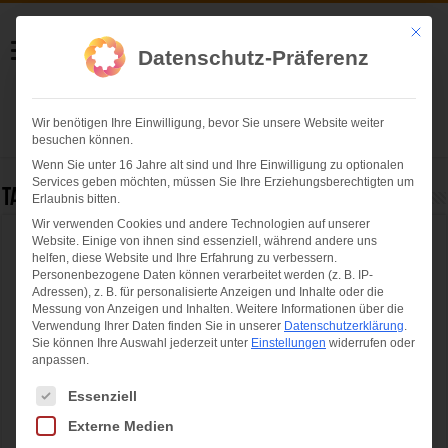
Helmut Swoboda
Mit die
Datenschutz-Präferenz
Fotografie
Wir benötigen Ihre Einwilligung, bevor Sie unsere Website weiter
Herzlich willkommen
besuchen können.
Wenn Sie unter 16 Jahre alt sind und Ihre Einwilligung zu optionalen
Services geben möchten, müssen Sie Ihre Erziehungsberechtigten um
Tag Archives:
Gerald Asamoah
Erlaubnis bitten.
Wir verwenden Cookies und andere Technologien auf unserer
Website. Einige von ihnen sind essenziell, während andere uns
Fussball-EM 2024 – DB Aktion mit Gerald
helfen, diese Website und Ihre Erfahrung zu verbessern.
Asamoah zum EM-Auftakt
Personenbezogene Daten können verarbeitet werden (z. B. IP-
Adressen), z. B. für personalisierte Anzeigen und Inhalte oder die
Messung von Anzeigen und Inhalten.
Weitere Informationen über die
Verwendung Ihrer Daten finden Sie in unserer
Datenschutzerklärung
.
Sie können Ihre Auswahl jederzeit unter
Einstellungen
widerrufen oder
anpassen.
Es folgt eine Liste der Service-Gruppen, für die eine Einwilligung ertei
Essenziell
Externe Medien