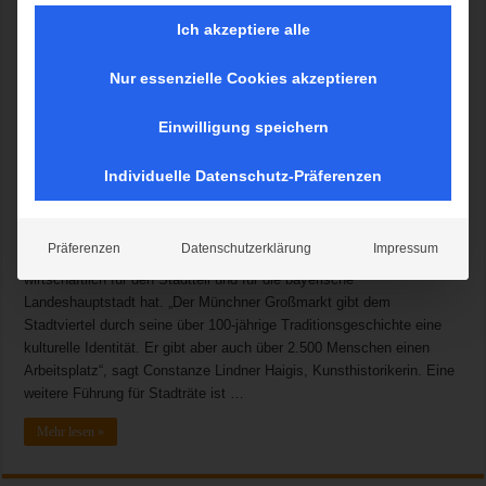
Ich akzeptiere alle
Nur essenzielle Cookies akzeptieren
München, 24. Mai 2017. Die renommierte Kunsthistorikerin
Einwilligung speichern
Constanze Lindner Haigis unterstützt die Standortinitiative
„Großmarkt in Sendling. Jetzt.“ und gab am Dienstagmorgen eine
Individuelle Datenschutz-Präferenzen
Führung für Journalisten über den Großmarkt. Während des
Rundgangs, bei dem unter anderem die Großmarkthalle für Obst und
Gemüse sowie die beiden Kontorhäuser besichtigt wurden, zeigte die
Präferenzen
Datenschutzerklärung
Impressum
Sendlingerin, welche Bedeutung der Großmarkt nicht nur
wirtschaftlich für den Stadtteil und für die bayerische
Landeshauptstadt hat. „Der Münchner Großmarkt gibt dem
Stadtviertel durch seine über 100-jährige Traditionsgeschichte eine
kulturelle Identität. Er gibt aber auch über 2.500 Menschen einen
Arbeitsplatz“, sagt Constanze Lindner Haigis, Kunsthistorikerin. Eine
weitere Führung für Stadträte ist …
Mehr lesen »