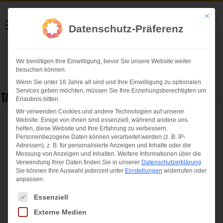
Helmut Swoboda
Mit die
Datenschutz-Präferenz
Fotografie
Wir benötigen Ihre Einwilligung, bevor Sie unsere Website weiter
Herzlich willkommen
besuchen können.
Wenn Sie unter 16 Jahre alt sind und Ihre Einwilligung zu optionalen
Services geben möchten, müssen Sie Ihre Erziehungsberechtigten um
Tag Archives:
großmarkt
Erlaubnis bitten.
Wir verwenden Cookies und andere Technologien auf unserer
Website. Einige von ihnen sind essenziell, während andere uns
Kunsthistorikerin: Der Großmarkt hat für
helfen, diese Website und Ihre Erfahrung zu verbessern.
München mehr als eine wirtschaftliche
Personenbezogene Daten können verarbeitet werden (z. B. IP-
Adressen), z. B. für personalisierte Anzeigen und Inhalte oder die
Bedeutung
Messung von Anzeigen und Inhalten.
Weitere Informationen über die
Verwendung Ihrer Daten finden Sie in unserer
Datenschutzerklärung
.
Sie können Ihre Auswahl jederzeit unter
Einstellungen
widerrufen oder
anpassen.
Es folgt eine Liste der Service-Gruppen, für die eine Einwilligung ertei
Essenziell
Externe Medien