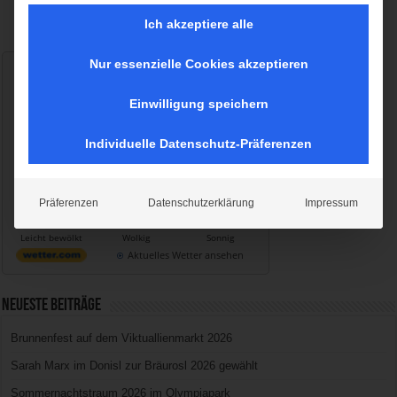
Ich akzeptiere alle
Nur essenzielle Cookies akzeptieren
Wetter München
Sonntag, 09.08.2026
Einwilligung speichern
16 / 32°C
Leicht bewölkt
Individuelle Datenschutz-Präferenzen
Mo, 10.08.
Di, 11.08.
Mi, 12.08.
Präferenzen
Datenschutzerklärung
Impressum
17 / 32°C
19 / 31°C
16 / 30°C
Leicht bewölkt
Wolkig
Sonnig
Aktuelles Wetter ansehen
Neueste Beiträge
Brunnenfest auf dem Viktuallienmarkt 2026
Sarah Marx im Donisl zur Bräurosl 2026 gewählt
Sommernachtstraum 2026 im Olympiapark