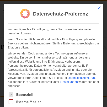
Helmut Swoboda
Mit die
Datenschutz-Präferenz
Fotografie
Wir benötigen Ihre Einwilligung, bevor Sie unsere Website weiter
Herzlich willkommen
besuchen können.
Wenn Sie unter 16 Jahre alt sind und Ihre Einwilligung zu optionalen
Services geben möchten, müssen Sie Ihre Erziehungsberechtigten um
Tag Archives:
impark Sommerfestival
Erlaubnis bitten.
Wir verwenden Cookies und andere Technologien auf unserer
Website. Einige von ihnen sind essenziell, während andere uns
Leider nichts gefunden...
helfen, diese Website und Ihre Erfahrung zu verbessern.
Personenbezogene Daten können verarbeitet werden (z. B. IP-
Entschuldige bitte, aber der von Ihnen angeforderte Seite konnte
Adressen), z. B. für personalisierte Anzeigen und Inhalte oder die
nicht gefunden werden...
Messung von Anzeigen und Inhalten.
Weitere Informationen über die
Verwendung Ihrer Daten finden Sie in unserer
Datenschutzerklärung
.
Sie können Ihre Auswahl jederzeit unter
Einstellungen
widerrufen oder
anpassen.
Es folgt eine Liste der Service-Gruppen, für die eine Einwilligung ertei
Essenziell
Externe Medien