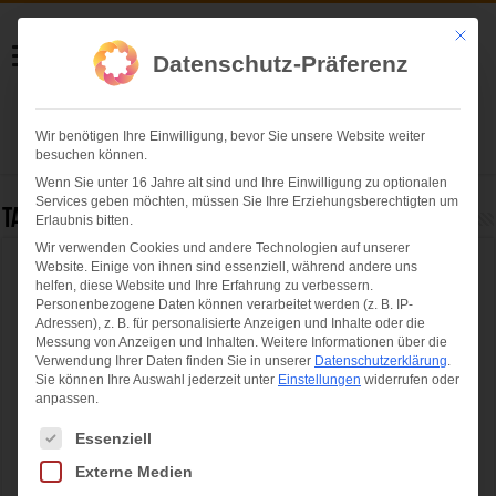
Helmut Swoboda
Mit die
Datenschutz-Präferenz
Fotografie
Wir benötigen Ihre Einwilligung, bevor Sie unsere Website weiter
Herzlich willkommen
besuchen können.
Wenn Sie unter 16 Jahre alt sind und Ihre Einwilligung zu optionalen
Services geben möchten, müssen Sie Ihre Erziehungsberechtigten um
Tag Archives:
Kerstin Schreyer
Erlaubnis bitten.
Wir verwenden Cookies und andere Technologien auf unserer
Website. Einige von ihnen sind essenziell, während andere uns
Feuerwehr Unterhaching feiert 150 jähriges
helfen, diese Website und Ihre Erfahrung zu verbessern.
Jubiläum mit großem Festzug
Personenbezogene Daten können verarbeitet werden (z. B. IP-
Adressen), z. B. für personalisierte Anzeigen und Inhalte oder die
Messung von Anzeigen und Inhalten.
Weitere Informationen über die
Verwendung Ihrer Daten finden Sie in unserer
Datenschutzerklärung
.
Sie können Ihre Auswahl jederzeit unter
Einstellungen
widerrufen oder
anpassen.
Es folgt eine Liste der Service-Gruppen, für die eine Einwilligung ertei
Essenziell
Externe Medien