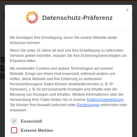
Helmut Swoboda
Mit die
Datenschutz-Präferenz
Fotografie
Wir benötigen Ihre Einwilligung, bevor Sie unsere Website weiter
Herzlich willkommen
besuchen können.
Wenn Sie unter 16 Jahre alt sind und Ihre Einwilligung zu optionalen
Services geben möchten, müssen Sie Ihre Erziehungsberechtigten um
Tag Archives:
Lola Paltinger (Modedesignerin)
Erlaubnis bitten.
Cathy und Mats Hummels (Moderatorin bzw.
Wir verwenden Cookies und andere Technologien auf unserer
Website. Einige von ihnen sind essenziell, während andere uns
Fußballspieler)
helfen, diese Website und Ihre Erfahrung zu verbessern.
Personenbezogene Daten können verarbeitet werden (z. B. IP-
Adressen), z. B. für personalisierte Anzeigen und Inhalte oder die
Circus Krone “Mandana – Circuskunst neu
Messung von Anzeigen und Inhalten.
Weitere Informationen über die
geträumt” feiert Weltpremiere auf der
Verwendung Ihrer Daten finden Sie in unserer
Datenschutzerklärung
.
Sie können Ihre Auswahl jederzeit unter
Einstellungen
widerrufen oder
Theresienwiese München
anpassen.
Es folgt eine Liste der Service-Gruppen, für die eine Einwilligung ertei
Essenziell
Externe Medien