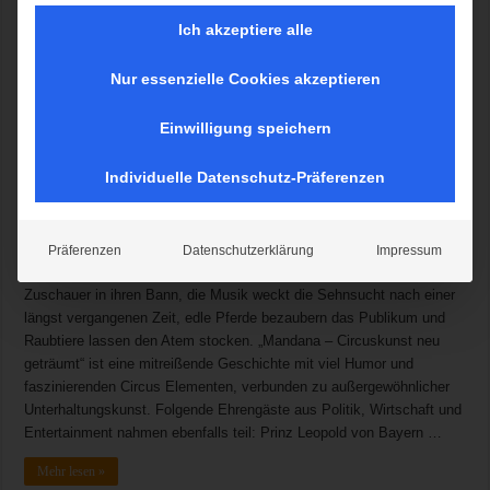
Ich akzeptiere alle
Nur essenzielle Cookies akzeptieren
Einwilligung speichern
Individuelle Datenschutz-Präferenzen
„Mandana“ die Pferdeprinzessin, begegnet der Liebe: Sie trifft den
Löwenmann. Die Grenzen zwischen Tier und Mensch verschwimmen.
Circus Krone erzählt diese märchenhafte Geschichte mit der
Erfahrung aus über einem Jahrhundert gelebter Leidenschaft, der
Präferenzen
Datenschutzerklärung
Impressum
Verbindung von Mensch und Tier! Weltklasse-Akrobaten zogen die
Zuschauer in ihren Bann, die Musik weckt die Sehnsucht nach einer
längst vergangenen Zeit, edle Pferde bezaubern das Publikum und
Raubtiere lassen den Atem stocken. „Mandana – Circuskunst neu
geträumt“ ist eine mitreißende Geschichte mit viel Humor und
faszinierenden Circus Elementen, verbunden zu außergewöhnlicher
Unterhaltungskunst. Folgende Ehrengäste aus Politik, Wirtschaft und
Entertainment nahmen ebenfalls teil: Prinz Leopold von Bayern …
Mehr lesen »