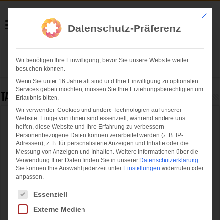
Helmut Swoboda
Mit die
Datenschutz-Präferenz
Fotografie
Wir benötigen Ihre Einwilligung, bevor Sie unsere Website weiter
Herzlich willkommen
besuchen können.
Wenn Sie unter 16 Jahre alt sind und Ihre Einwilligung zu optionalen
Services geben möchten, müssen Sie Ihre Erziehungsberechtigten um
Tag Archives:
Mode für größere Kleidergrößen
Erlaubnis bitten.
Wir verwenden Cookies und andere Technologien auf unserer
Website. Einige von ihnen sind essenziell, während andere uns
Guido Maria Kretschmer by heine Kollektion
helfen, diese Website und Ihre Erfahrung zu verbessern.
im HEART München vorgestellt
Personenbezogene Daten können verarbeitet werden (z. B. IP-
Adressen), z. B. für personalisierte Anzeigen und Inhalte oder die
Messung von Anzeigen und Inhalten.
Weitere Informationen über die
Verwendung Ihrer Daten finden Sie in unserer
Datenschutzerklärung
.
Sie können Ihre Auswahl jederzeit unter
Einstellungen
widerrufen oder
anpassen.
Es folgt eine Liste der Service-Gruppen, für die eine Einwilligung ertei
Essenziell
Externe Medien