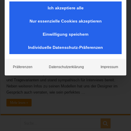
Ich akzeptiere alle
Nur essenzielle Cookies akzeptieren
Guido Maria Kretschmer liegen die Frauenherzen zu Füßen – nicht
nur wegen seiner Fernsehshows (u.a. „Shopping Queen“ und
Einwilligung speichern
„Geschickt eingefädelt“), sondern vor allem wegen seines Feingefühls
für feminine, schmeichelnde Damenmodenentwürfe. Am 02.12.2015
Individuelle Datenschutz-Präferenzen
präsentierte der Modedesigner im Münchner „HEART“ seine neue und
vierte Kollektion „Guido Maria Kretschmer by Heine“, die speziell für
die weiblichen Rundungen der Plus Size-Damen kreiert wurde. In
Präferenzen
Datenschutzerklärung
Impressum
einer exklusiven Modenschau zeigte der Designer ausgewählte
Entwürfe seiner 66 Styles umfassenden Kollektion, erklärte Schnitte
und Tragevarianten und stand sympathisch für Interviews bereit.
Neben weiteren Infos zu seinen Modellen hat uns der Designer im
Gespräch auch verraten, wie sein perfektes …
Mehr lesen »