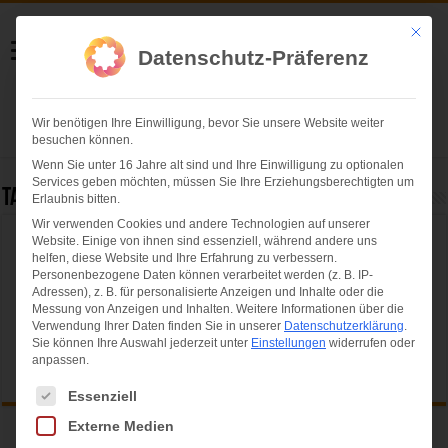
Helmut Swoboda
Mit die
Datenschutz-Präferenz
Fotografie
Wir benötigen Ihre Einwilligung, bevor Sie unsere Website weiter
Herzlich willkommen
besuchen können.
Wenn Sie unter 16 Jahre alt sind und Ihre Einwilligung zu optionalen
Services geben möchten, müssen Sie Ihre Erziehungsberechtigten um
Tag Archives:
Modenshow
Erlaubnis bitten.
Wir verwenden Cookies und andere Technologien auf unserer
Website. Einige von ihnen sind essenziell, während andere uns
Leider nichts gefunden...
helfen, diese Website und Ihre Erfahrung zu verbessern.
Personenbezogene Daten können verarbeitet werden (z. B. IP-
Entschuldige bitte, aber der von Ihnen angeforderte Seite konnte
Adressen), z. B. für personalisierte Anzeigen und Inhalte oder die
nicht gefunden werden...
Messung von Anzeigen und Inhalten.
Weitere Informationen über die
Verwendung Ihrer Daten finden Sie in unserer
Datenschutzerklärung
.
Sie können Ihre Auswahl jederzeit unter
Einstellungen
widerrufen oder
anpassen.
Es folgt eine Liste der Service-Gruppen, für die eine Einwilligung ertei
Essenziell
Externe Medien