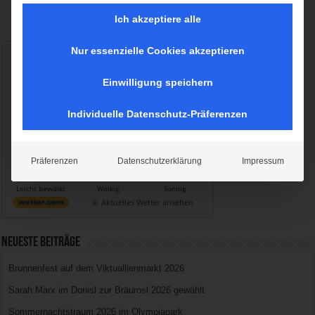
Ich akzeptiere alle
Nur essenzielle Cookies akzeptieren
Wetter München
Sonntag, 09.08.2026
Einwilligung speichern
15 / 32°C
Sonnig
Individuelle Datenschutz-Präferenzen
Mo, 10.08.
Di, 11.08.
Mi, 12.08.
Präferenzen
Datenschutzerklärung
Impressum
17 / 32°C
19 / 31°C
16 / 30°C
Leicht bewölkt
Wolkig
Sonnig
Aktuelles Wetter ansehen
Neueste Beiträge
Brunnenfest auf dem Viktuallienmarkt 2026
Sarah Marx im Donisl zur Bräurosl 2026 gewählt
Sommernachtstraum 2026 im Olympiapark