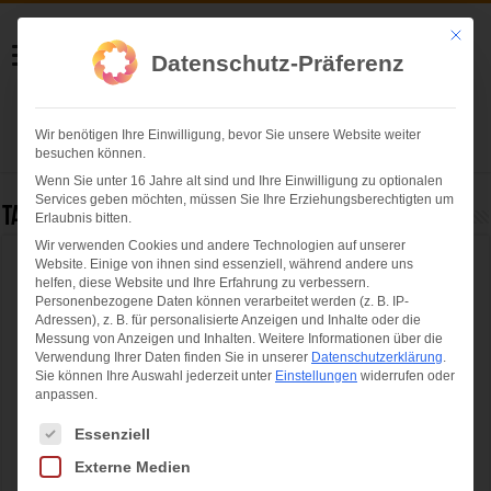
Helmut Swoboda
Mit die
Datenschutz-Präferenz
Fotografie
Wir benötigen Ihre Einwilligung, bevor Sie unsere Website weiter
Herzlich willkommen
besuchen können.
Wenn Sie unter 16 Jahre alt sind und Ihre Einwilligung zu optionalen
Services geben möchten, müssen Sie Ihre Erziehungsberechtigten um
Tag Archives:
musiknacht
Erlaubnis bitten.
Wir verwenden Cookies und andere Technologien auf unserer
Website. Einige von ihnen sind essenziell, während andere uns
Die Lange Nacht der Musik 2014: EINE
helfen, diese Website und Ihre Erfahrung zu verbessern.
STADT – EINE NACHT – 400 KONZERTE
Personenbezogene Daten können verarbeitet werden (z. B. IP-
Adressen), z. B. für personalisierte Anzeigen und Inhalte oder die
am 17. Mai 2014
Messung von Anzeigen und Inhalten.
Weitere Informationen über die
Verwendung Ihrer Daten finden Sie in unserer
Datenschutzerklärung
.
Sie können Ihre Auswahl jederzeit unter
Einstellungen
widerrufen oder
anpassen.
Es folgt eine Liste der Service-Gruppen, für die eine Einwilligung ertei
Essenziell
Externe Medien