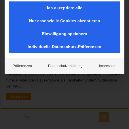
Ich akzeptiere alle
Nur essenzielle Cookies akzeptieren
Die Lange Nacht der Musik ist zu einer festen Institution in München
Einwilligung speichern
geworden und in ihrer Art einmalig: Wann sonst kann man mit nur
einem Ticket an über 100 Spielstätten Konzerte, Kabarett und Tanz
Individuelle Datenschutz-Präferenzen
erleben? Dabei können sich die Gäste frei aussuchen, wo und was
sie gerne hören möchten. Geboten wird live und hautnah Musik aller
Stilrichtungen, als Spielorte dienen große Konzerthäuser und
Präferenzen
Datenschutzerklärung
Impressum
ehrwürdige Hallen ebenso wie Kneipen, Tanzschulen, Bars,
Restaurants und Clubs. Das Ticket kostet 15 €, gilt als Eintrittskarte
für alle beteiligten Häuser sowie als Fahrkarte für die Shuttlebusse
der MVG.
Mehr lesen »