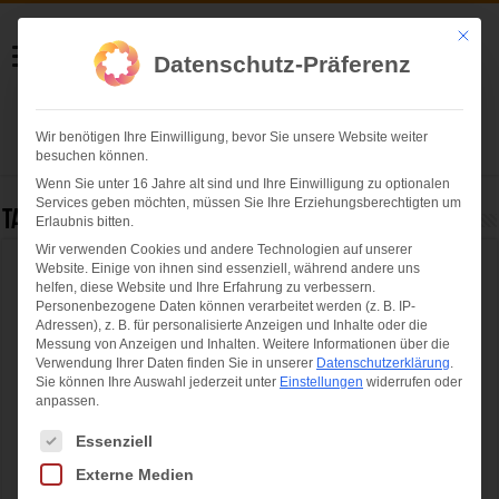
Helmut Swoboda
Mit die
Datenschutz-Präferenz
Fotografie
Wir benötigen Ihre Einwilligung, bevor Sie unsere Website weiter
Herzlich willkommen
besuchen können.
Wenn Sie unter 16 Jahre alt sind und Ihre Einwilligung zu optionalen
Services geben möchten, müssen Sie Ihre Erziehungsberechtigten um
Tag Archives:
Olympiapark München GmbH
Erlaubnis bitten.
Wir verwenden Cookies und andere Technologien auf unserer
Website. Einige von ihnen sind essenziell, während andere uns
Das Zeltdach des Olympiastadions München
helfen, diese Website und Ihre Erfahrung zu verbessern.
wird als „Historisches Wahrzeichen der
Personenbezogene Daten können verarbeitet werden (z. B. IP-
Adressen), z. B. für personalisierte Anzeigen und Inhalte oder die
Ingenieurbaukunst in Deutschland“
Messung von Anzeigen und Inhalten.
Weitere Informationen über die
ausgezeichnet
Verwendung Ihrer Daten finden Sie in unserer
Datenschutzerklärung
.
Sie können Ihre Auswahl jederzeit unter
Einstellungen
widerrufen oder
anpassen.
Es folgt eine Liste der Service-Gruppen, für die eine Einwilligung ertei
Essenziell
Externe Medien