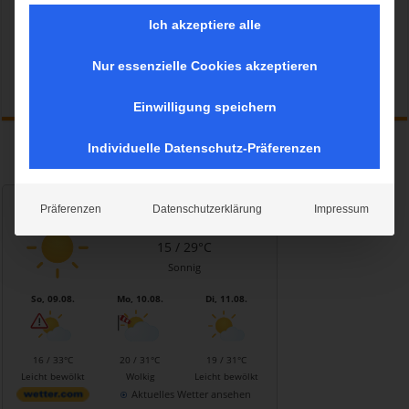
Ich akzeptiere alle
Nur essenzielle Cookies akzeptieren
Mehr lesen »
Einwilligung speichern
Individuelle Datenschutz-Präferenzen
Wetter München
Präferenzen
Datenschutzerklärung
Impressum
Samstag, 08.08.2026
15 / 29°C
Sonnig
So, 09.08.
Mo, 10.08.
Di, 11.08.
16 / 33°C
20 / 31°C
19 / 31°C
Leicht bewölkt
Wolkig
Leicht bewölkt
Aktuelles Wetter ansehen