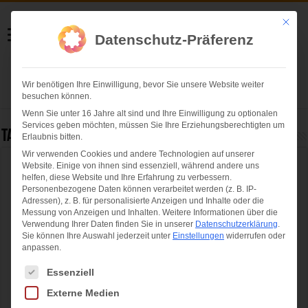
Helmut Swoboda
Mit die
Datenschutz-Präferenz
Fotografie
Wir benötigen Ihre Einwilligung, bevor Sie unsere Website weiter
Herzlich willkommen
besuchen können.
Wenn Sie unter 16 Jahre alt sind und Ihre Einwilligung zu optionalen
Services geben möchten, müssen Sie Ihre Erziehungsberechtigten um
Tag Archives:
Paulane
Erlaubnis bitten.
Wir verwenden Cookies und andere Technologien auf unserer
Website. Einige von ihnen sind essenziell, während andere uns
Filserball 2025: Monika Gruber zum
helfen, diese Website und Ihre Erfahrung zu verbessern.
Ehrenfilser ernannt
Personenbezogene Daten können verarbeitet werden (z. B. IP-
Adressen), z. B. für personalisierte Anzeigen und Inhalte oder die
Messung von Anzeigen und Inhalten.
Weitere Informationen über die
Verwendung Ihrer Daten finden Sie in unserer
Datenschutzerklärung
.
Sie können Ihre Auswahl jederzeit unter
Einstellungen
widerrufen oder
anpassen.
Es folgt eine Liste der Service-Gruppen, für die eine Einwilligung ertei
Essenziell
Externe Medien