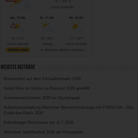
15 / 33°C
Leicht bewölkt
Mo, 10.08.
Di, 11.08.
Mi, 12.08.
18 / 31°C
18 / 30°C
17 / 30°C
Leicht bewölkt
Wolkig
Leicht bewölkt
Aktuelles Wetter ansehen
Neueste Beiträge
Brunnenfest auf dem Viktuallienmarkt 2026
Sarah Marx im Donisl zur Bräurosl 2026 gewählt
Sommernachtstraum 2026 im Olympiapark
Auftaktveranstaltung Münchner Wissenschaftstage mit FORSCHA – Das
Entdecker-Reich 2026
Kaltenberger Ritterturnier am 11.7.2026
Münchner Sportfestival 2026 am Königsplatz