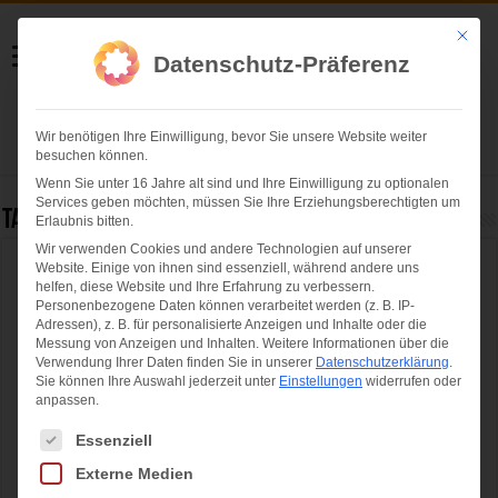
Helmut Swoboda
Mit die
Datenschutz-Präferenz
Fotografie
Wir benötigen Ihre Einwilligung, bevor Sie unsere Website weiter
Herzlich willkommen
besuchen können.
Wenn Sie unter 16 Jahre alt sind und Ihre Einwilligung zu optionalen
Services geben möchten, müssen Sie Ihre Erziehungsberechtigten um
Tag Archives:
Philipp Häcker (DAV)
Erlaubnis bitten.
Wir verwenden Cookies und andere Technologien auf unserer
Website. Einige von ihnen sind essenziell, während andere uns
Thalkirchen 3.0: Große Eröffnung der neuen
helfen, diese Website und Ihre Erfahrung zu verbessern.
Boulderhalle
Personenbezogene Daten können verarbeitet werden (z. B. IP-
Adressen), z. B. für personalisierte Anzeigen und Inhalte oder die
Messung von Anzeigen und Inhalten.
Weitere Informationen über die
Verwendung Ihrer Daten finden Sie in unserer
Datenschutzerklärung
.
Sie können Ihre Auswahl jederzeit unter
Einstellungen
widerrufen oder
anpassen.
Es folgt eine Liste der Service-Gruppen, für die eine Einwilligung ertei
Essenziell
Externe Medien