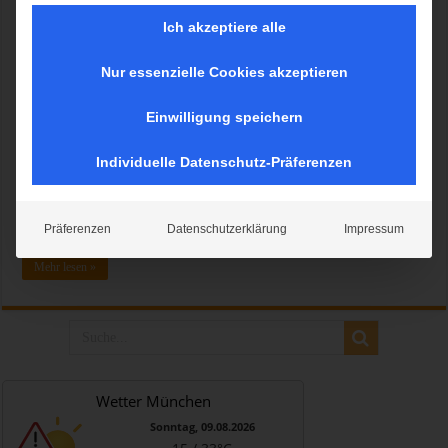
Ich akzeptiere alle
Nur essenzielle Cookies akzeptieren
Am 23. & 24. März 2024 ist es so weit: Die brandneue und moderne
Boulderhalle des DAV Kletter- und Boulderzentrums München-Süd in
Einwilligung speichern
Thalkirchen öffnet ihre Türen. Die neue Halle wurde maßgeblich
finanziert und unterstützt von der Landeshauptstadt München, dem
Individuelle Datenschutz-Präferenzen
Deutschen Alpenverein e.V. sowie dem Trägerverein „DAV-Kletter-
und Boulderzentren München e.V.“, der sich aus 20 regionalen
Alpenvereinssektionen zusammensetzt. Darunter befindet sich auch
Präferenzen
Datenschutzerklärung
Impressum
der Alpenverein München & Oberland. Mehr lesen >>
Mehr lesen »
Wetter München
Sonntag, 09.08.2026