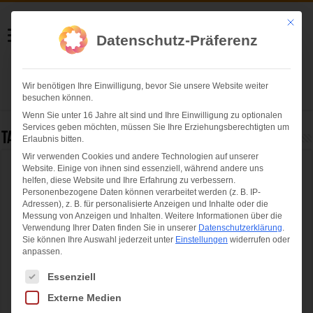
Helmut Swoboda
Mit die
Datenschutz-Präferenz
Fotografie
Wir benötigen Ihre Einwilligung, bevor Sie unsere Website weiter
Herzlich willkommen
besuchen können.
Wenn Sie unter 16 Jahre alt sind und Ihre Einwilligung zu optionalen
Services geben möchten, müssen Sie Ihre Erziehungsberechtigten um
Tag Archives:
Polizei-Fahrradstaffel
Erlaubnis bitten.
Wir verwenden Cookies und andere Technologien auf unserer
Website. Einige von ihnen sind essenziell, während andere uns
Herrmann: Ausbau der Radl-Streifen bei der
helfen, diese Website und Ihre Erfahrung zu verbessern.
Bayerischen Polizei
Personenbezogene Daten können verarbeitet werden (z. B. IP-
Adressen), z. B. für personalisierte Anzeigen und Inhalte oder die
Messung von Anzeigen und Inhalten.
Weitere Informationen über die
Verwendung Ihrer Daten finden Sie in unserer
Datenschutzerklärung
.
Sie können Ihre Auswahl jederzeit unter
Einstellungen
widerrufen oder
anpassen.
Es folgt eine Liste der Service-Gruppen, für die eine Einwilligung ertei
Essenziell
Externe Medien