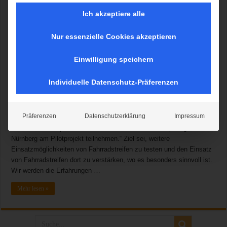
Ich akzeptiere alle
Nur essenzielle Cookies akzeptieren
Ausbau der Radl-Streifen bei der Bayerischen Polizei: Bayerns
Innenminister Joachim Herrmann stellt Pilotprojekt für hauptamtliche
Einwilligung speichern
Polizei-Fahrradstaffeln vor – Fahrradeinsatz wird ausgeweitet
Bayerns Innenminister Joachim Herrmann hat heute gemeinsam mit
Individuelle Datenschutz-Präferenzen
der Münchner Polizei die erste hauptamtliche Fahrradstaffel der
Bayerischen Polizei vorgestellt. „Seit Anfang April 2022 erproben wir
rund ein Jahr lang die Alltagstauglichkeit einer ganzjährig tätigen
Präferenzen
Datenschutzerklärung
Impressum
Fahrradstaffel in München“, erklärte Herrmann. „Ab Juli 2022 wird
auch das Polizeipräsidium Mittelfranken mit der Metropolregion
Nürnberg am Pilotprojekt teilnehmen.“ Ziel sei, weitere
Einsatzmöglichkeiten von Fahrradstreifen zu testen und den Einsatz
von Fahrradstreifen dort zu verstärken, wo es besonders sinnvoll ist.
Wir werden die Erfahrungen …
Mehr lesen »