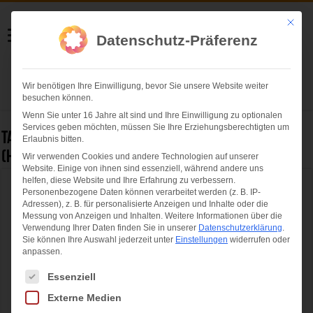
Helmut Swoboda
Mit die
Datenschutz-Präferenz
Fotografie
Wir benötigen Ihre Einwilligung, bevor Sie unsere Website weiter
Herzlich willkommen
besuchen können.
Wenn Sie unter 16 Jahre alt sind und Ihre Einwilligung zu optionalen
Services geben möchten, müssen Sie Ihre Erziehungsberechtigten um
Tag Archives:
Prof. Dr. Bruno Reichart
Erlaubnis bitten.
(Herzchirurg)
Wir verwenden Cookies und andere Technologien auf unserer
Website. Einige von ihnen sind essenziell, während andere uns
helfen, diese Website und Ihre Erfahrung zu verbessern.
Circus Krone “Mandana – Circuskunst neu
Personenbezogene Daten können verarbeitet werden (z. B. IP-
Adressen), z. B. für personalisierte Anzeigen und Inhalte oder die
geträumt” feiert Weltpremiere auf der
Messung von Anzeigen und Inhalten.
Weitere Informationen über die
Theresienwiese München
Verwendung Ihrer Daten finden Sie in unserer
Datenschutzerklärung
.
Sie können Ihre Auswahl jederzeit unter
Einstellungen
widerrufen oder
anpassen.
Es folgt eine Liste der Service-Gruppen, für die eine Einwilligung ertei
Essenziell
Externe Medien