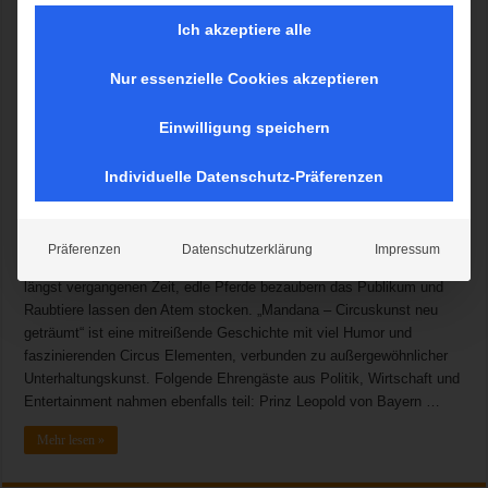
Ich akzeptiere alle
Nur essenzielle Cookies akzeptieren
Einwilligung speichern
„Mandana“ die Pferdeprinzessin, begegnet der Liebe: Sie trifft den
Löwenmann. Die Grenzen zwischen Tier und Mensch verschwimmen.
Individuelle Datenschutz-Präferenzen
Circus Krone erzählt diese märchenhafte Geschichte mit der
Erfahrung aus über einem Jahrhundert gelebter Leidenschaft, der
Verbindung von Mensch und Tier! Weltklasse-Akrobaten zogen die
Präferenzen
Datenschutzerklärung
Impressum
Zuschauer in ihren Bann, die Musik weckt die Sehnsucht nach einer
längst vergangenen Zeit, edle Pferde bezaubern das Publikum und
Raubtiere lassen den Atem stocken. „Mandana – Circuskunst neu
geträumt“ ist eine mitreißende Geschichte mit viel Humor und
faszinierenden Circus Elementen, verbunden zu außergewöhnlicher
Unterhaltungskunst. Folgende Ehrengäste aus Politik, Wirtschaft und
Entertainment nahmen ebenfalls teil: Prinz Leopold von Bayern …
Mehr lesen »