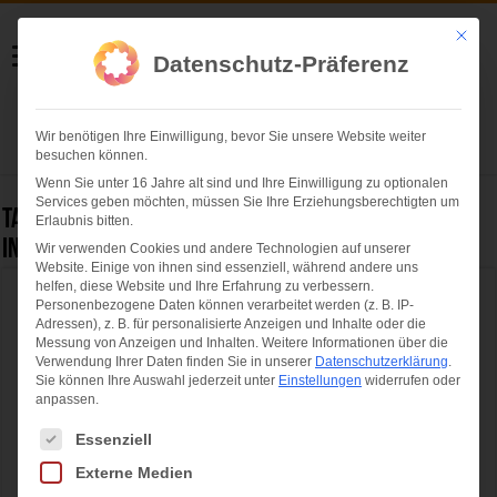
Helmut Swoboda
Mit die
Datenschutz-Präferenz
Fotografie
Wir benötigen Ihre Einwilligung, bevor Sie unsere Website weiter
Herzlich willkommen
besuchen können.
Wenn Sie unter 16 Jahre alt sind und Ihre Einwilligung zu optionalen
Services geben möchten, müssen Sie Ihre Erziehungsberechtigten um
Tag Archives:
Richtfest der neuen Löwenanlage
Erlaubnis bitten.
in Hellabrunn
Wir verwenden Cookies und andere Technologien auf unserer
Website. Einige von ihnen sind essenziell, während andere uns
helfen, diese Website und Ihre Erfahrung zu verbessern.
Richtfest der neuen Löwenanlage in
Personenbezogene Daten können verarbeitet werden (z. B. IP-
Adressen), z. B. für personalisierte Anzeigen und Inhalte oder die
Hellabrunn
Messung von Anzeigen und Inhalten.
Weitere Informationen über die
Verwendung Ihrer Daten finden Sie in unserer
Datenschutzerklärung
.
Sie können Ihre Auswahl jederzeit unter
Einstellungen
widerrufen oder
anpassen.
Es folgt eine Liste der Service-Gruppen, für die eine Einwilligung ertei
Essenziell
Externe Medien