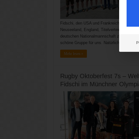
Fidschi, den USA und Frankreich. Auch die 
Neuseeland, England, Titelverteidiger Austr
deutschen Nationalmannschaft zeigte sich m
schöne Gruppe für uns. Natürlich wird es ha
P
Mehr lesen »
Rugby Oktoberfest 7s – Wel
Fidschi im Münchner Olympi