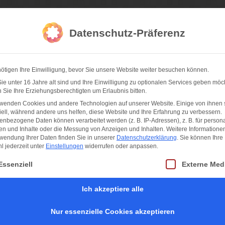
da Fotografie
Datenschutz-Präferenz
ötigen Ihre Einwilligung, bevor Sie unsere Website weiter besuchen können.
hner Feste
Sportfotos
Konzertfotos
Partnernetzwerk
I
e unter 16 Jahre alt sind und Ihre Einwilligung zu optionalen Services geben möc
Sie Ihre Erziehungsberechtigten um Erlaubnis bitten.
rwenden Cookies und andere Technologien auf unserer Website. Einige von ihnen 
ell, während andere uns helfen, diese Website und Ihre Erfahrung zu verbessern.
t 7s
nbezogene Daten können verarbeitet werden (z. B. IP-Adressen), z. B. für persona
en und Inhalte oder die Messung von Anzeigen und Inhalten.
Weitere Informatione
wendung Ihrer Daten finden Sie in unserer
Datenschutzerklärung
.
Sie können Ihre
chland trifft auf Olympiasieger Fidschi,
 jederzeit unter
Einstellungen
widerrufen oder anpassen.
t eine Liste der Service-Gruppen, für die eine Einwilligung erteilt werden kan
Essenziell
Externe Med
Deutschland gegen Olympiasieger Fidschi und
Ich akzeptiere alle
Neuseeland gegen England in der Revanche vom
WM-Finale 2018 – das werden zwei
der interessantesten Duelle in der Vorrunde der
Nur essenzielle Cookies akzeptieren
Oktoberfest 7s 2019. Bei der Gruppenauslosung