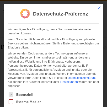
Helmut Swoboda
Mit die
Datenschutz-Präferenz
Fotografie
Wir benötigen Ihre Einwilligung, bevor Sie unsere Website weiter
Herzlich willkommen
besuchen können.
Wenn Sie unter 16 Jahre alt sind und Ihre Einwilligung zu optionalen
Services geben möchten, müssen Sie Ihre Erziehungsberechtigten um
Tag Archives:
Stadtbibliothek im Motorama
Erlaubnis bitten.
Wir verwenden Cookies und andere Technologien auf unserer
Website. Einige von ihnen sind essenziell, während andere uns
Stadtbibliothek im Motorama feiert Eröffnung
helfen, diese Website und Ihre Erfahrung zu verbessern.
Personenbezogene Daten können verarbeitet werden (z. B. IP-
Adressen), z. B. für personalisierte Anzeigen und Inhalte oder die
Messung von Anzeigen und Inhalten.
Weitere Informationen über die
Verwendung Ihrer Daten finden Sie in unserer
Datenschutzerklärung
.
Sie können Ihre Auswahl jederzeit unter
Einstellungen
widerrufen oder
anpassen.
Es folgt eine Liste der Service-Gruppen, für die eine Einwilligung ertei
Essenziell
Externe Medien