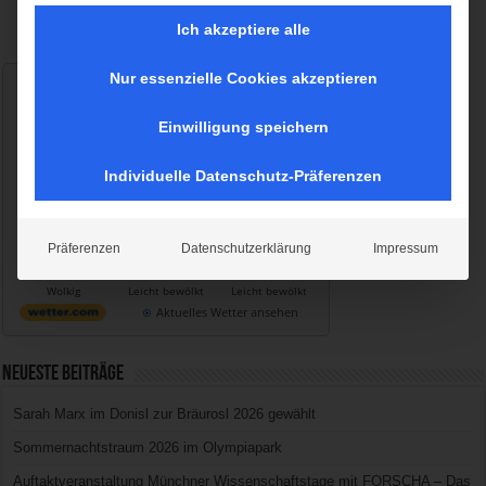
Ich akzeptiere alle
Nur essenzielle Cookies akzeptieren
Wetter München
Donnerstag, 06.08.2026
Einwilligung speichern
20 / 26°C
Bedeckt
Individuelle Datenschutz-Präferenzen
Fr, 07.08.
Sa, 08.08.
So, 09.08.
Präferenzen
Datenschutzerklärung
Impressum
17 / 25°C
16 / 28°C
18 / 33°C
Wolkig
Leicht bewölkt
Leicht bewölkt
Aktuelles Wetter ansehen
Neueste Beiträge
Sarah Marx im Donisl zur Bräurosl 2026 gewählt
Sommernachtstraum 2026 im Olympiapark
Auftaktveranstaltung Münchner Wissenschaftstage mit FORSCHA – Das