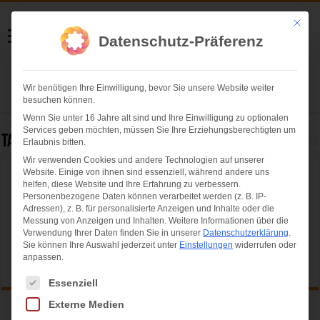
Helmut Swoboda
Mit die
Datenschutz-Präferenz
Fotografie
Wir benötigen Ihre Einwilligung, bevor Sie unsere Website weiter
Herzlich willkommen
besuchen können.
Wenn Sie unter 16 Jahre alt sind und Ihre Einwilligung zu optionalen
Services geben möchten, müssen Sie Ihre Erziehungsberechtigten um
Tag Archives:
TSV Weilheim
Erlaubnis bitten.
Wir verwenden Cookies und andere Technologien auf unserer
Website. Einige von ihnen sind essenziell, während andere uns
Leider nichts gefunden...
helfen, diese Website und Ihre Erfahrung zu verbessern.
Personenbezogene Daten können verarbeitet werden (z. B. IP-
Entschuldige bitte, aber der von Ihnen angeforderte Seite konnte
Adressen), z. B. für personalisierte Anzeigen und Inhalte oder die
nicht gefunden werden...
Messung von Anzeigen und Inhalten.
Weitere Informationen über die
Verwendung Ihrer Daten finden Sie in unserer
Datenschutzerklärung
.
Sie können Ihre Auswahl jederzeit unter
Einstellungen
widerrufen oder
anpassen.
Es folgt eine Liste der Service-Gruppen, für die eine Einwilligung ertei
Essenziell
Externe Medien