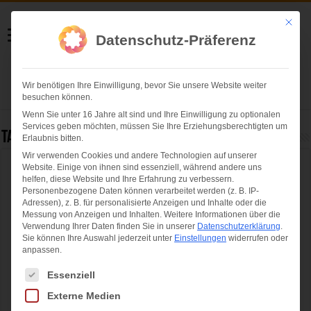
Helmut Swoboda
Mit die
Datenschutz-Präferenz
Fotografie
Wir benötigen Ihre Einwilligung, bevor Sie unsere Website weiter
Herzlich willkommen
besuchen können.
Wenn Sie unter 16 Jahre alt sind und Ihre Einwilligung zu optionalen
Services geben möchten, müssen Sie Ihre Erziehungsberechtigten um
Tag Archives:
Wiesnbierprobe
Erlaubnis bitten.
Wir verwenden Cookies und andere Technologien auf unserer
Website. Einige von ihnen sind essenziell, während andere uns
Hacker-Pschorr und Paulaner
helfen, diese Website und Ihre Erfahrung zu verbessern.
Wiesnbierprobe 2024
Personenbezogene Daten können verarbeitet werden (z. B. IP-
Adressen), z. B. für personalisierte Anzeigen und Inhalte oder die
Messung von Anzeigen und Inhalten.
Weitere Informationen über die
Verwendung Ihrer Daten finden Sie in unserer
Datenschutzerklärung
.
Sie können Ihre Auswahl jederzeit unter
Einstellungen
widerrufen oder
anpassen.
Es folgt eine Liste der Service-Gruppen, für die eine Einwilligung ertei
Essenziell
Externe Medien