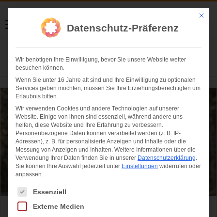
Helmut Swoboda
Mit die
Datenschutz-Präferenz
Fotografie
Wir benötigen Ihre Einwilligung, bevor Sie unsere Website weiter
Herzlich willkommen
besuchen können.
Wenn Sie unter 16 Jahre alt sind und Ihre Einwilligung zu optionalen
Services geben möchten, müssen Sie Ihre Erziehungsberechtigten um
Erlaubnis bitten.
Wir verwenden Cookies und andere Technologien auf unserer
Website. Einige von ihnen sind essenziell, während andere uns
helfen, diese Website und Ihre Erfahrung zu verbessern.
Personenbezogene Daten können verarbeitet werden (z. B. IP-
Adressen), z. B. für personalisierte Anzeigen und Inhalte oder die
Messung von Anzeigen und Inhalten.
Weitere Informationen über die
Verwendung Ihrer Daten finden Sie in unserer
Datenschutzerklärung
.
Sie können Ihre Auswahl jederzeit unter
Einstellungen
widerrufen oder
anpassen.
Es folgt eine Liste der Service-Gruppen, für die eine Einwilligung ertei
Essenziell
Externe Medien
Tierpark Hellabrunn