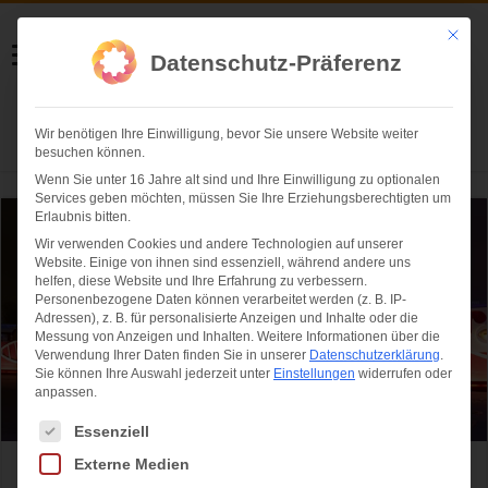
Helmut Swoboda
Mit die
Datenschutz-Präferenz
Fotografie
Wir benötigen Ihre Einwilligung, bevor Sie unsere Website weiter
Herzlich willkommen
besuchen können.
Wenn Sie unter 16 Jahre alt sind und Ihre Einwilligung zu optionalen
Services geben möchten, müssen Sie Ihre Erziehungsberechtigten um
Erlaubnis bitten.
Wir verwenden Cookies und andere Technologien auf unserer
Website. Einige von ihnen sind essenziell, während andere uns
helfen, diese Website und Ihre Erfahrung zu verbessern.
Personenbezogene Daten können verarbeitet werden (z. B. IP-
Adressen), z. B. für personalisierte Anzeigen und Inhalte oder die
Messung von Anzeigen und Inhalten.
Weitere Informationen über die
Verwendung Ihrer Daten finden Sie in unserer
Datenschutzerklärung
.
Sie können Ihre Auswahl jederzeit unter
Einstellungen
widerrufen oder
anpassen.
Es folgt eine Liste der Service-Gruppen, für die eine Einwilligung ertei
Essenziell
Externe Medien
Tollwood Festival München