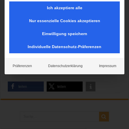
Ich akzeptiere alle
Tollwood 2021 Sommerfestival
Nur essenzielle Cookies akzeptieren
Einwilligung speichern
Individuelle Datenschutz-Präferenzen
Tollwood Sommer 2021 -
Presserundgang
Präferenzen
Datenschutzerklärung
Impressum
teilen
teilen